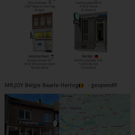
Molenstraat 18
Gasthausstraße 9
2387 Baarle-Hertog
47533 Kleve
België
Duitsland
Amsterdam
Berlijn
Kinkerstraat 90
Kiefholztraße 253
1053 EB Amsterdam
12435 Berlin
Nederland
Duitsland
MR.JOY Belgie Baarle-Hertog
- geopend!!!