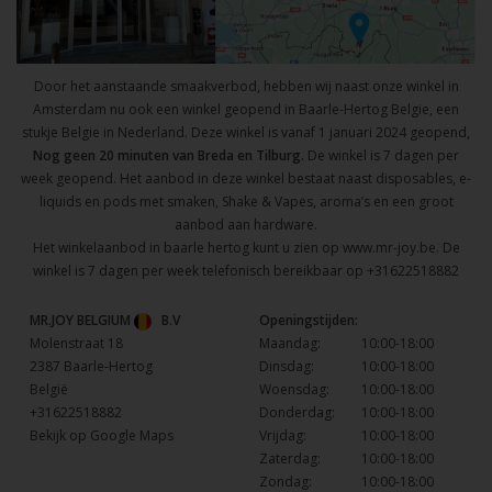
Door het aanstaande smaakverbod, hebben wij naast onze winkel in
Amsterdam nu ook een winkel geopend in Baarle-Hertog Belgie, een
stukje Belgie in Nederland. Deze winkel is vanaf 1 januari 2024 geopend,
Nog geen 20 minuten van Breda en Tilburg.
De winkel is 7 dagen per
week geopend. Het aanbod in deze winkel bestaat naast disposables, e-
liquids en pods met smaken, Shake & Vapes, aroma’s en een groot
aanbod aan hardware.
Het winkelaanbod in baarle hertog kunt u zien op
www.mr-joy.be
. De
winkel is 7 dagen per week telefonisch bereikbaar op
+31622518882
MR.JOY BELGIUM
B.V
Openingstijden:
Molenstraat 18
Maandag:
10:00-18:00
2387 Baarle-Hertog
Dinsdag:
10:00-18:00
België
Woensdag:
10:00-18:00
+31622518882
Donderdag:
10:00-18:00
Bekijk op Google Maps
Vrijdag:
10:00-18:00
Zaterdag:
10:00-18:00
Zondag:
10:00-18:00