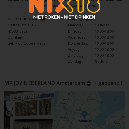
parkeer terrein waar u gratis kunt parkeren. Voor meer informatie over
het assortiment kijk op
www.mr-joy.de
MR.JOY DUITSLAND
Openingstijden:
Gasthausstraße 9
Maandag:
Gesloten
47533 Kleve
Dinsdag:
10:00-18:00
Duitsland
Woensdag:
10:00-18:00
Bekijk op Google Maps
Donderdag:
10:00-18:00
Vrijdag:
10:00-18:00
Zaterdag:
10:00-18:00
Zondag:
Gesloten
MR.JOY NEDERLAND Amsterdam
- geopend !