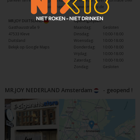
parkeer terrein waar u gratis kunt parkeren. Voor meer informatie over
het assortiment kijk op
www.mr-joy.de
MR.JOY DUITSLAND
Openingstijden:
Gasthausstraße 9
Maandag:
Gesloten
47533 Kleve
Dinsdag:
10:00-18:00
Duitsland
Woensdag:
10:00-18:00
Bekijk op Google Maps
Donderdag:
10:00-18:00
Vrijdag:
10:00-18:00
Zaterdag:
10:00-18:00
Zondag:
Gesloten
MR.JOY NEDERLAND Amsterdam
- geopend !