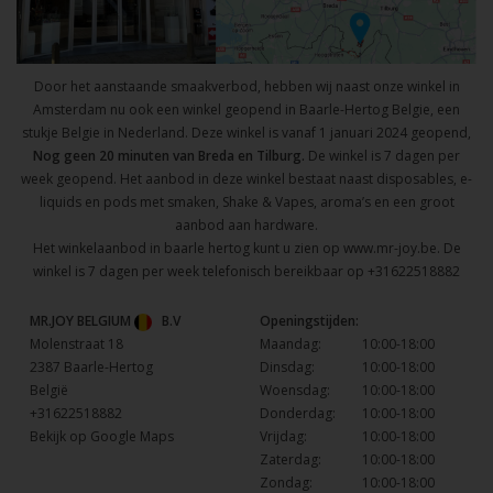
Door het aanstaande smaakverbod, hebben wij naast onze winkel in
Amsterdam nu ook een winkel geopend in Baarle-Hertog Belgie, een
stukje Belgie in Nederland. Deze winkel is vanaf 1 januari 2024 geopend,
Nog geen 20 minuten van Breda en Tilburg.
De winkel is 7 dagen per
week geopend. Het aanbod in deze winkel bestaat naast disposables, e-
liquids en pods met smaken, Shake & Vapes, aroma’s en een groot
aanbod aan hardware.
Het winkelaanbod in baarle hertog kunt u zien op
www.mr-joy.be
. De
winkel is 7 dagen per week telefonisch bereikbaar op
+31622518882
MR.JOY BELGIUM
B.V
Openingstijden:
Molenstraat 18
Maandag:
10:00-18:00
2387 Baarle-Hertog
Dinsdag:
10:00-18:00
België
Woensdag:
10:00-18:00
+31622518882
Donderdag:
10:00-18:00
Bekijk op Google Maps
Vrijdag:
10:00-18:00
Zaterdag:
10:00-18:00
Zondag:
10:00-18:00