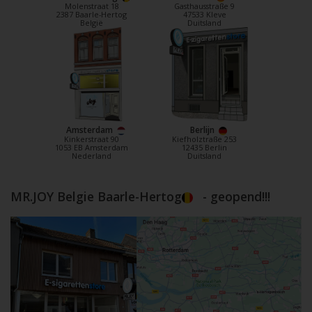
Molenstraat 18
Gasthausstraße 9
2387 Baarle-Hertog
47533 Kleve
België
Duitsland
Amsterdam
Berlijn
Kinkerstraat 90
Kiefholztraße 253
1053 EB Amsterdam
12435 Berlin
Nederland
Duitsland
MR.JOY Belgie Baarle-Hertog
- geopend!!!