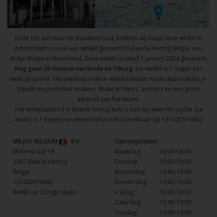
Door het aanstaande smaakverbod, hebben wij naast onze winkel in
Amsterdam nu ook een winkel geopend in Baarle-Hertog Belgie, een
stukje Belgie in Nederland. Deze winkel is vanaf 1 januari 2024 geopend,
Nog geen 20 minuten van Breda en Tilburg.
De winkel is 7 dagen per
week geopend. Het aanbod in deze winkel bestaat naast disposables, e-
liquids en pods met smaken, Shake & Vapes, aroma’s en een groot
aanbod aan hardware.
Het winkelaanbod in baarle hertog kunt u zien op
www.mr-joy.be
. De
winkel is 7 dagen per week telefonisch bereikbaar op
+31622518882
MR.JOY BELGIUM
B.V
Openingstijden:
Molenstraat 18
Maandag:
10:00-18:00
2387 Baarle-Hertog
Dinsdag:
10:00-18:00
België
Woensdag:
10:00-18:00
+31622518882
Donderdag:
10:00-18:00
Bekijk op Google Maps
Vrijdag:
10:00-18:00
Zaterdag:
10:00-18:00
Zondag:
10:00-18:00