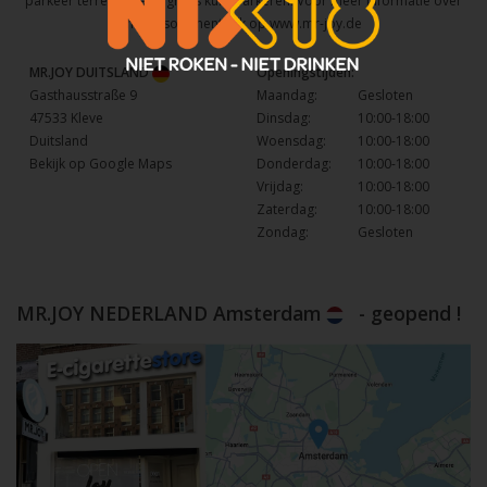
parkeer terrein waar u gratis kunt parkeren. Voor meer informatie over
het assortiment kijk op
www.mr-joy.de
MR.JOY DUITSLAND
Openingstijden:
Gasthausstraße 9
Maandag:
Gesloten
47533 Kleve
Dinsdag:
10:00-18:00
Duitsland
Woensdag:
10:00-18:00
Bekijk op Google Maps
Donderdag:
10:00-18:00
Vrijdag:
10:00-18:00
Zaterdag:
10:00-18:00
Zondag:
Gesloten
MR.JOY NEDERLAND Amsterdam
- geopend !