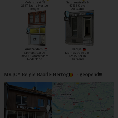
Molenstraat 18
Gasthausstraße 9
2387 Baarle-Hertog
47533 Kleve
België
Duitsland
Amsterdam
Berlijn
Kinkerstraat 90
Kiefholztraße 253
1053 EB Amsterdam
12435 Berlin
Nederland
Duitsland
MR.JOY Belgie Baarle-Hertog
- geopend!!!