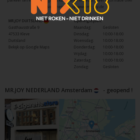
parkeer terrein waar u gratis kunt parkeren. Voor meer informatie over
het assortiment kijk op
www.mr-joy.de
MR.JOY DUITSLAND
Openingstijden:
Gasthausstraße 9
Maandag:
Gesloten
47533 Kleve
Dinsdag:
10:00-18:00
Duitsland
Woensdag:
10:00-18:00
Bekijk op Google Maps
Donderdag:
10:00-18:00
Vrijdag:
10:00-18:00
Zaterdag:
10:00-18:00
Zondag:
Gesloten
MR.JOY NEDERLAND Amsterdam
- geopend !