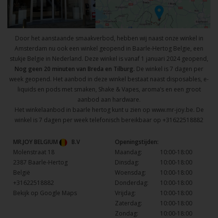
Door het aanstaande smaakverbod, hebben wij naast onze winkel in
Amsterdam nu ook een winkel geopend in Baarle-Hertog Belgie, een
stukje Belgie in Nederland. Deze winkel is vanaf 1 januari 2024 geopend,
Nog geen 20 minuten van Breda en Tilburg.
De winkel is 7 dagen per
week geopend. Het aanbod in deze winkel bestaat naast disposables, e-
liquids en pods met smaken, Shake & Vapes, aroma’s en een groot
aanbod aan hardware.
Het winkelaanbod in baarle hertog kunt u zien op
www.mr-joy.be
. De
winkel is 7 dagen per week telefonisch bereikbaar op
+31622518882
MR.JOY BELGIUM
B.V
Openingstijden:
Molenstraat 18
Maandag:
10:00-18:00
2387 Baarle-Hertog
Dinsdag:
10:00-18:00
België
Woensdag:
10:00-18:00
+31622518882
Donderdag:
10:00-18:00
Bekijk op Google Maps
Vrijdag:
10:00-18:00
Zaterdag:
10:00-18:00
Zondag:
10:00-18:00