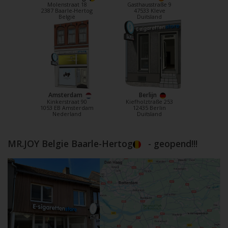
Molenstraat 18
Gasthausstraße 9
2387 Baarle-Hertog
47533 Kleve
België
Duitsland
Amsterdam
Berlijn
Kinkerstraat 90
Kiefholztraße 253
1053 EB Amsterdam
12435 Berlin
Nederland
Duitsland
MR.JOY Belgie Baarle-Hertog
- geopend!!!