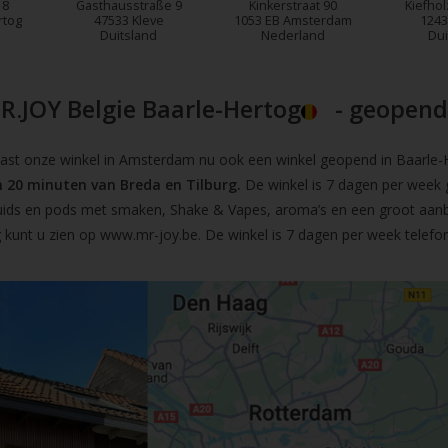
18
Gasthausstraße 9
Kinkerstraat 90
Kiefhol
rtog
47533 Kleve
1053 EB Amsterdam
1243
Duitsland
Nederland
Dui
R.JOY Belgie Baarle-Hertog
- geopend!
t onze winkel in Amsterdam nu ook een winkel geopend in Baarle-He
 20 minuten van Breda en Tilburg.
De winkel is 7 dagen per week 
iquids en pods met smaken, Shake & Vapes, aroma’s en een groot aan
 kunt u zien op
www.mr-joy.be
. De winkel is 7 dagen per week telefo