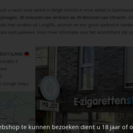
t u naast onze winkel in Belgie terecht in onze winkel in Gasthausst
Nijmegen, 30 minuten van Arnhem en 45 Minuten van Utrecht.
De
pods met smaken uit Longfills, aroma’s en een groot aanbod in Hardw
ratis kunt parkeren. Voor meer informatie over het assortiment kijk 
 DUITSLAND
sstraße 9
leve
d
op Google Maps
shop te kunnen bezoeken dient u 18 jaar of ou