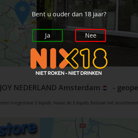
Bent u ouder dan 18 jaar?
Ja
Nee
JOY NEDERLAND Amsterdam
- geope
nten toegestane E-liquids. Naast de E-liquids Bestaat het assortimen