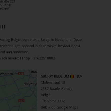
ztraße 253
5 Berlin
tsland
!!
rtog Belgie, een stukje Belgie in Nederland. Deze
geopend. Het aanbod in deze winkel bestaat naast
bod aan hardware.
nisch bereikbaar op
+31622518882
MR.JOY BELGIUM
B.V
Molenstraat 18
2387 Baarle-Hertog
België
+31622518882
Bekijk op Google Maps