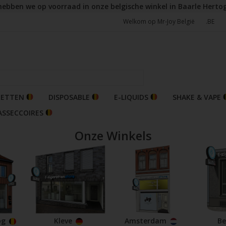
hebben we op voorraad in onze belgische winkel in Baarle Herto
Welkom op Mr-Joy België
.BE
RETTEN
DISPOSABLE
E-LIQUIDS
SHAKE & VAPE
ASSECCOIRES
Onze Winkels
og
Kleve
Amsterdam
Be