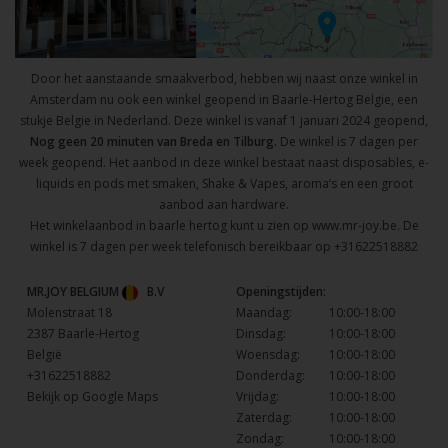
Door het aanstaande smaakverbod, hebben wij naast onze winkel in
Amsterdam nu ook een winkel geopend in Baarle-Hertog Belgie, een
stukje Belgie in Nederland. Deze winkel is vanaf 1 januari 2024 geopend,
Nog geen 20 minuten van Breda en Tilburg.
De winkel is 7 dagen per
week geopend. Het aanbod in deze winkel bestaat naast disposables, e-
liquids en pods met smaken, Shake & Vapes, aroma’s en een groot
aanbod aan hardware.
Het winkelaanbod in baarle hertog kunt u zien op
www.mr-joy.be
. De
winkel is 7 dagen per week telefonisch bereikbaar op
+31622518882
MR.JOY BELGIUM
B.V
Openingstijden:
Molenstraat 18
Maandag:
10:00-18:00
2387 Baarle-Hertog
Dinsdag:
10:00-18:00
België
Woensdag:
10:00-18:00
+31622518882
Donderdag:
10:00-18:00
Bekijk op Google Maps
Vrijdag:
10:00-18:00
Zaterdag:
10:00-18:00
Zondag:
10:00-18:00