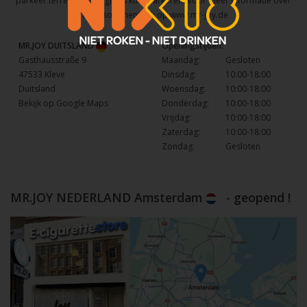
parkeer terrein waar u gratis kunt parkeren. Voor meer informatie over
het assortiment kijk op
www.mr-joy.de
MR.JOY DUITSLAND
Openingstijden:
Gasthausstraße 9
Maandag:
Gesloten
47533 Kleve
Dinsdag:
10:00-18:00
Duitsland
Woensdag:
10:00-18:00
Bekijk op Google Maps
Donderdag:
10:00-18:00
Vrijdag:
10:00-18:00
Zaterdag:
10:00-18:00
Zondag:
Gesloten
MR.JOY NEDERLAND Amsterdam
- geopend !