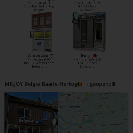
Molenstraat 18
Gasthausstraße 9
2387 Baarle-Hertog
47533 Kleve
België
Duitsland
Amsterdam
Berlijn
Kinkerstraat 90
Kiefholztraße 253
1053 EB Amsterdam
12435 Berlin
Nederland
Duitsland
MR.JOY Belgie Baarle-Hertog
- geopend!!!