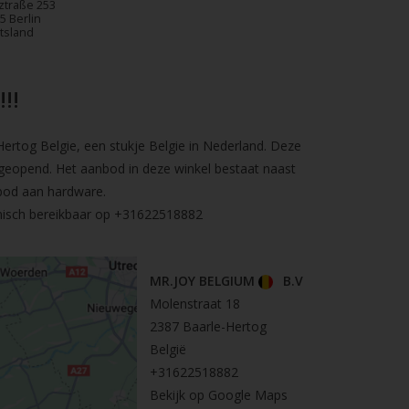
ztraße 253
5 Berlin
tsland
!!
rtog Belgie, een stukje Belgie in Nederland. Deze
geopend. Het aanbod in deze winkel bestaat naast
bod aan hardware.
nisch bereikbaar op
+31622518882
MR.JOY BELGIUM
B.V
Molenstraat 18
2387 Baarle-Hertog
België
+31622518882
Bekijk op Google Maps