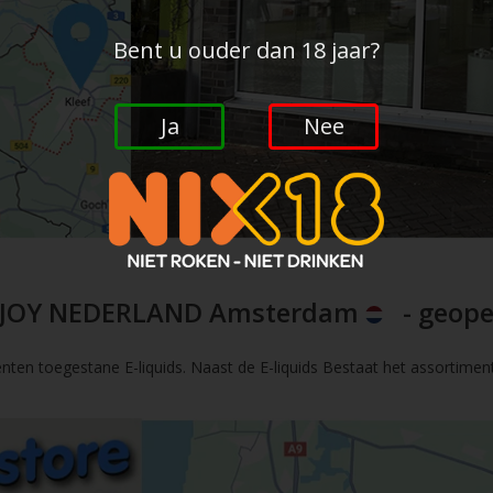
Bent u ouder dan 18 jaar?
Ja
Nee
JOY NEDERLAND Amsterdam
- geope
nten toegestane E-liquids. Naast de E-liquids Bestaat het assortimen