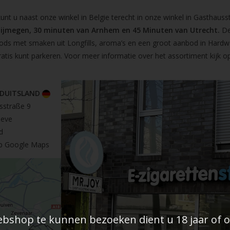
t u naast onze winkel in Belgie terecht in onze winkel in Gasthausst
Nijmegen, 30 minuten van Arnhem en 45 Minuten van Utrecht.
De
pods met smaken uit Longfills, aroma’s en een groot aanbod in Hardw
ratis kunt parkeren. Voor meer informatie over het assortiment kijk 
 DUITSLAND
sstraße 9
leve
d
op Google Maps
shop te kunnen bezoeken dient u 18 jaar of ou