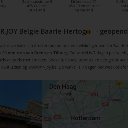
18
Gasthausstraße 9
Kinkerstraat 90
Kiefhol
rtog
47533 Kleve
1053 EB Amsterdam
1243
Duitsland
Nederland
Dui
R.JOY Belgie Baarle-Hertog
- geopend!
t onze winkel in Amsterdam nu ook een winkel geopend in Baarle-He
 20 minuten van Breda en Tilburg.
De winkel is 7 dagen per week 
iquids en pods met smaken, Shake & Vapes, aroma’s en een groot aan
 kunt u zien op
www.mr-joy.be
. De winkel is 7 dagen per week telefo