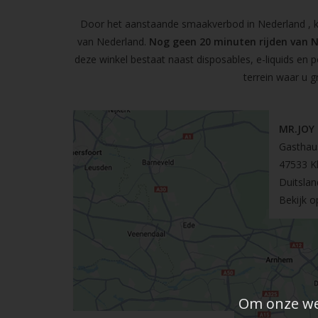
Door het aanstaande smaakverbod in Nederland , kun
van Nederland.
Nog geen 20 minuten rijden van 
deze winkel bestaat naast disposables, e-liquids en 
terrein waar u g
MR.JOY
Gasthau
47533 K
Duitslan
Bekijk 
Om onze web