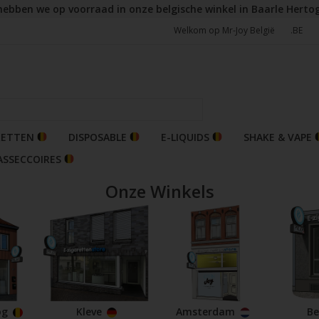
hebben we op voorraad in onze belgische winkel in Baarle Herto
Welkom op Mr-Joy België
.BE
RETTEN
DISPOSABLE
E-LIQUIDS
SHAKE & VAPE
ASSECCOIRES
Onze Winkels
og
Kleve
Amsterdam
Be