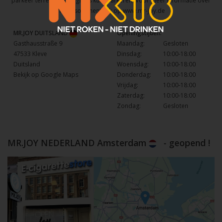
parkeer terrein waar u gratis kunt parkeren. Voor meer informatie over
het assortiment kijk op
www.mr-joy.de
MR.JOY DUITSLAND
Openingstijden:
Gasthausstraße 9
Maandag:
Gesloten
47533 Kleve
Dinsdag:
10:00-18:00
Duitsland
Woensdag:
10:00-18:00
Bekijk op Google Maps
Donderdag:
10:00-18:00
Vrijdag:
10:00-18:00
Zaterdag:
10:00-18:00
Zondag:
Gesloten
MR.JOY NEDERLAND Amsterdam
- geopend !