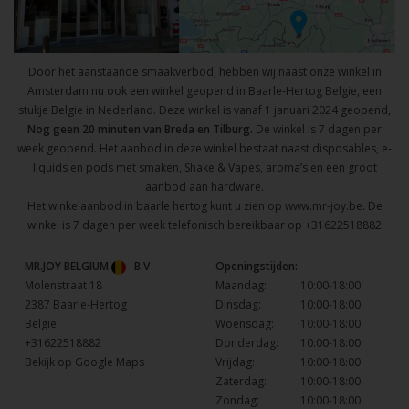
Door het aanstaande smaakverbod, hebben wij naast onze winkel in
Amsterdam nu ook een winkel geopend in Baarle-Hertog Belgie, een
stukje Belgie in Nederland. Deze winkel is vanaf 1 januari 2024 geopend,
Nog geen 20 minuten van Breda en Tilburg.
De winkel is 7 dagen per
week geopend. Het aanbod in deze winkel bestaat naast disposables, e-
liquids en pods met smaken, Shake & Vapes, aroma’s en een groot
aanbod aan hardware.
Het winkelaanbod in baarle hertog kunt u zien op
www.mr-joy.be
. De
winkel is 7 dagen per week telefonisch bereikbaar op
+31622518882
MR.JOY BELGIUM
B.V
Openingstijden:
Molenstraat 18
Maandag:
10:00-18:00
2387 Baarle-Hertog
Dinsdag:
10:00-18:00
België
Woensdag:
10:00-18:00
+31622518882
Donderdag:
10:00-18:00
Bekijk op Google Maps
Vrijdag:
10:00-18:00
Zaterdag:
10:00-18:00
Zondag:
10:00-18:00