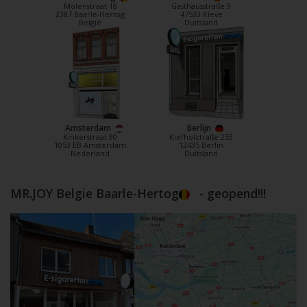
Molenstraat 18
Gasthausstraße 9
2387 Baarle-Hertog
47533 Kleve
België
Duitsland
Amsterdam
Berlijn
Kinkerstraat 90
Kiefholztraße 253
1053 EB Amsterdam
12435 Berlin
Nederland
Duitsland
MR.JOY Belgie Baarle-Hertog
- geopend!!!