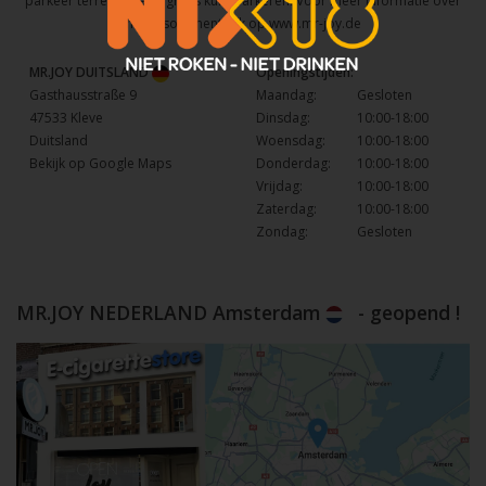
parkeer terrein waar u gratis kunt parkeren. Voor meer informatie over
het assortiment kijk op
www.mr-joy.de
MR.JOY DUITSLAND
Openingstijden:
Gasthausstraße 9
Maandag:
Gesloten
47533 Kleve
Dinsdag:
10:00-18:00
Duitsland
Woensdag:
10:00-18:00
Bekijk op Google Maps
Donderdag:
10:00-18:00
Vrijdag:
10:00-18:00
Zaterdag:
10:00-18:00
Zondag:
Gesloten
MR.JOY NEDERLAND Amsterdam
- geopend !