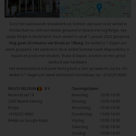
Door het aanstaande smaakverbod, hebben wij naast onze winkel in
Amsterdam nu ook een winkel geopend in Baarle-Hertog Belgie, een
stukje Belgie in Nederland. Deze winkel is vanaf 1 januari 2024 geopend,
Nog geen 20 minuten van Breda en Tilburg.
De winkel is 7 dagen per
week geopend. Het aanbod in deze winkel bestaat naast disposables, e-
liquids en pods met smaken, Shake & Vapes, aroma’s en een groot
aanbod aan hardware.
Het winkelaanbod in baarle hertog kunt u zien op
www.mr-joy.be
. De
winkel is 7 dagen per week telefonisch bereikbaar op
+31622518882
MR.JOY BELGIUM
B.V
Openingstijden:
Molenstraat 18
Maandag:
10:00-18:00
2387 Baarle-Hertog
Dinsdag:
10:00-18:00
België
Woensdag:
10:00-18:00
+31622518882
Donderdag:
10:00-18:00
Bekijk op Google Maps
Vrijdag:
10:00-18:00
Zaterdag:
10:00-18:00
Zondag:
10:00-18:00