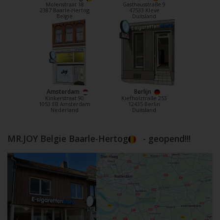
Molenstraat 18
Gasthausstraße 9
2387 Baarle-Hertog
47533 Kleve
België
Duitsland
Amsterdam
Berlijn
Kinkerstraat 90
Kiefholztraße 253
1053 EB Amsterdam
12435 Berlin
Nederland
Duitsland
MR.JOY Belgie Baarle-Hertog
- geopend!!!