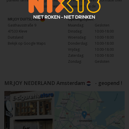
parkeer terrein waar u gratis kunt parkeren. Voor meer informatie over
het assortiment kijk op
www.mr-joy.de
MR.JOY DUITSLAND
Openingstijden:
Gasthausstraße 9
Maandag:
Gesloten
47533 Kleve
Dinsdag:
10:00-18:00
Duitsland
Woensdag:
10:00-18:00
Bekijk op Google Maps
Donderdag:
10:00-18:00
Vrijdag:
10:00-18:00
Zaterdag:
10:00-18:00
Zondag:
Gesloten
MR.JOY NEDERLAND Amsterdam
- geopend !