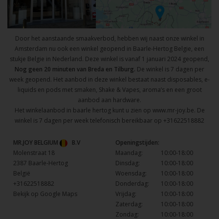
Door het aanstaande smaakverbod, hebben wij naast onze winkel in
Amsterdam nu ook een winkel geopend in Baarle-Hertog Belgie, een
stukje Belgie in Nederland. Deze winkel is vanaf 1 januari 2024 geopend,
Nog geen 20 minuten van Breda en Tilburg.
De winkel is 7 dagen per
week geopend. Het aanbod in deze winkel bestaat naast disposables, e-
liquids en pods met smaken, Shake & Vapes, aroma’s en een groot
aanbod aan hardware.
Het winkelaanbod in baarle hertog kunt u zien op
www.mr-joy.be
. De
winkel is 7 dagen per week telefonisch bereikbaar op
+31622518882
MR.JOY BELGIUM
B.V
Openingstijden:
Molenstraat 18
Maandag:
10:00-18:00
2387 Baarle-Hertog
Dinsdag:
10:00-18:00
België
Woensdag:
10:00-18:00
+31622518882
Donderdag:
10:00-18:00
Bekijk op Google Maps
Vrijdag:
10:00-18:00
Zaterdag:
10:00-18:00
Zondag:
10:00-18:00