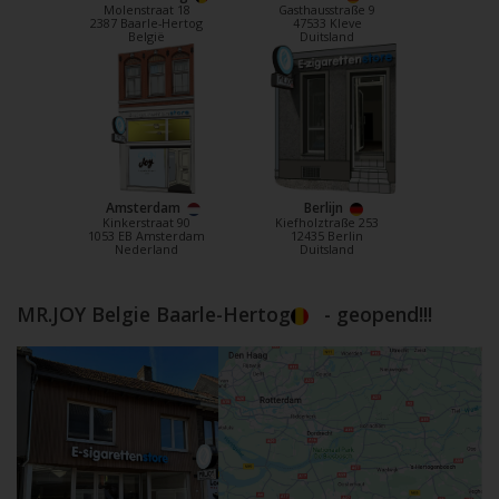
Molenstraat 18
Gasthausstraße 9
2387 Baarle-Hertog
47533 Kleve
België
Duitsland
Amsterdam
Berlijn
Kinkerstraat 90
Kiefholztraße 253
1053 EB Amsterdam
12435 Berlin
Nederland
Duitsland
MR.JOY Belgie Baarle-Hertog
- geopend!!!