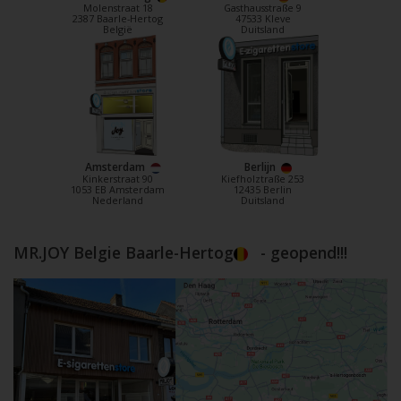
Molenstraat 18
Gasthausstraße 9
2387 Baarle-Hertog
47533 Kleve
België
Duitsland
Amsterdam
Berlijn
Kinkerstraat 90
Kiefholztraße 253
1053 EB Amsterdam
12435 Berlin
Nederland
Duitsland
MR.JOY Belgie Baarle-Hertog
- geopend!!!