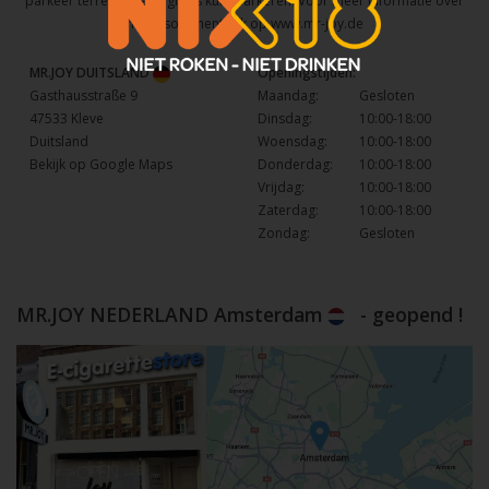
parkeer terrein waar u gratis kunt parkeren. Voor meer informatie over
het assortiment kijk op
www.mr-joy.de
MR.JOY DUITSLAND
Openingstijden:
Gasthausstraße 9
Maandag:
Gesloten
47533 Kleve
Dinsdag:
10:00-18:00
Duitsland
Woensdag:
10:00-18:00
Bekijk op Google Maps
Donderdag:
10:00-18:00
Vrijdag:
10:00-18:00
Zaterdag:
10:00-18:00
Zondag:
Gesloten
MR.JOY NEDERLAND Amsterdam
- geopend !