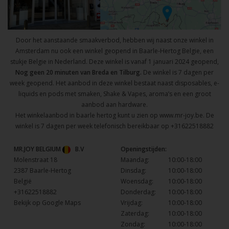
Door het aanstaande smaakverbod, hebben wij naast onze winkel in
Amsterdam nu ook een winkel geopend in Baarle-Hertog Belgie, een
stukje Belgie in Nederland. Deze winkel is vanaf 1 januari 2024 geopend,
Nog geen 20 minuten van Breda en Tilburg.
De winkel is 7 dagen per
week geopend. Het aanbod in deze winkel bestaat naast disposables, e-
liquids en pods met smaken, Shake & Vapes, aroma’s en een groot
aanbod aan hardware.
Het winkelaanbod in baarle hertog kunt u zien op
www.mr-joy.be
. De
winkel is 7 dagen per week telefonisch bereikbaar op
+31622518882
MR.JOY BELGIUM
B.V
Openingstijden:
Molenstraat 18
Maandag:
10:00-18:00
2387 Baarle-Hertog
Dinsdag:
10:00-18:00
België
Woensdag:
10:00-18:00
+31622518882
Donderdag:
10:00-18:00
Bekijk op Google Maps
Vrijdag:
10:00-18:00
Zaterdag:
10:00-18:00
Zondag:
10:00-18:00