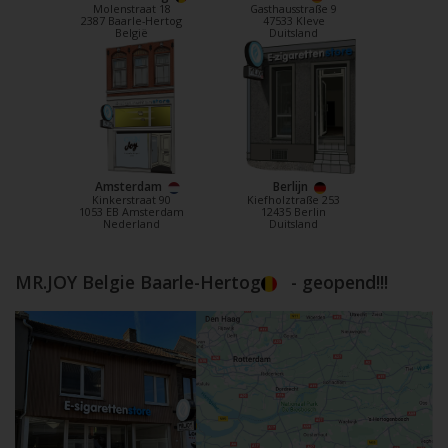
Molenstraat 18
Gasthausstraße 9
2387 Baarle-Hertog
47533 Kleve
België
Duitsland
Amsterdam
Berlijn
Kinkerstraat 90
Kiefholztraße 253
1053 EB Amsterdam
12435 Berlin
Nederland
Duitsland
MR.JOY Belgie Baarle-Hertog
- geopend!!!