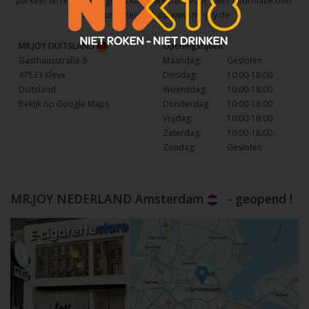
parkeer terrein waar u gratis kunt parkeren. Voor meer informatie over
het assortiment kijk op
www.mr-joy.de
MR.JOY DUITSLAND
Openingstijden:
Gasthausstraße 9
Maandag:
Gesloten
47533 Kleve
Dinsdag:
10:00-18:00
Duitsland
Woensdag:
10:00-18:00
Bekijk op Google Maps
Donderdag:
10:00-18:00
Vrijdag:
10:00-18:00
Zaterdag:
10:00-18:00
Zondag:
Gesloten
MR.JOY NEDERLAND Amsterdam
- geopend !