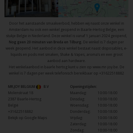
Door het aanstaande smaakverbod, hebben wij naast onze winkel in
Amsterdam nu ook een winkel geopend in Baarle-Hertog Belgie, een
stukje Belgie in Nederland. Deze winkel is vanaf 1 januari 2024 geopend,
Nog geen 20 minuten van Breda en Tilburg.
De winkel is 7 dagen per
week geopend. Het aanbod in deze winkel bestaat naast disposables, e-
liquids en pods met smaken, Shake & Vapes, aroma’s en een groot
aanbod aan hardware.
Het winkelaanbod in baarle hertog kunt u zien op
www.mr-joy.be
. De
winkel is 7 dagen per week telefonisch bereikbaar op
+31622518882
MR.JOY BELGIUM
B.V
Openingstijden:
Molenstraat 18
Maandag:
10:00-18:00
2387 Baarle-Hertog
Dinsdag:
10:00-18:00
België
Woensdag:
10:00-18:00
+31622518882
Donderdag:
10:00-18:00
Bekijk op Google Maps
Vrijdag:
10:00-18:00
Zaterdag:
10:00-18:00
Zondag:
10:00-18:00