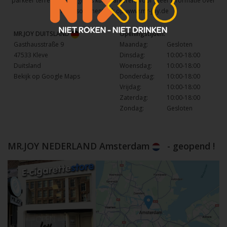
parkeer terrein waar u gratis kunt parkeren. Voor meer informatie over
het assortiment kijk op
www.mr-joy.de
MR.JOY DUITSLAND
Openingstijden:
Gasthausstraße 9
Maandag:
Gesloten
47533 Kleve
Dinsdag:
10:00-18:00
Duitsland
Woensdag:
10:00-18:00
Bekijk op Google Maps
Donderdag:
10:00-18:00
Vrijdag:
10:00-18:00
Zaterdag:
10:00-18:00
Zondag:
Gesloten
MR.JOY NEDERLAND Amsterdam
- geopend !