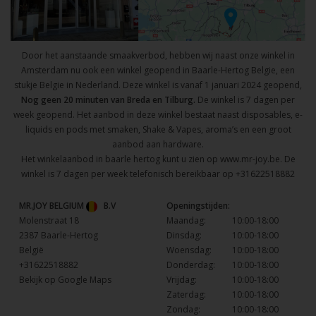
Door het aanstaande smaakverbod, hebben wij naast onze winkel in
Amsterdam nu ook een winkel geopend in Baarle-Hertog Belgie, een
stukje Belgie in Nederland. Deze winkel is vanaf 1 januari 2024 geopend,
Nog geen 20 minuten van Breda en Tilburg.
De winkel is 7 dagen per
week geopend. Het aanbod in deze winkel bestaat naast disposables, e-
liquids en pods met smaken, Shake & Vapes, aroma’s en een groot
aanbod aan hardware.
Het winkelaanbod in baarle hertog kunt u zien op
www.mr-joy.be
. De
winkel is 7 dagen per week telefonisch bereikbaar op
+31622518882
MR.JOY BELGIUM
B.V
Openingstijden:
Molenstraat 18
Maandag:
10:00-18:00
2387 Baarle-Hertog
Dinsdag:
10:00-18:00
België
Woensdag:
10:00-18:00
+31622518882
Donderdag:
10:00-18:00
Bekijk op Google Maps
Vrijdag:
10:00-18:00
Zaterdag:
10:00-18:00
Zondag:
10:00-18:00