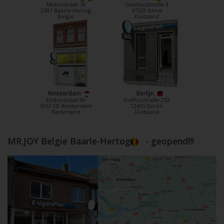
Molenstraat 18
Gasthausstraße 9
2387 Baarle-Hertog
47533 Kleve
België
Duitsland
Amsterdam
Berlijn
Kinkerstraat 90
Kiefholztraße 253
1053 EB Amsterdam
12435 Berlin
Nederland
Duitsland
MR.JOY Belgie Baarle-Hertog
- geopend!!!