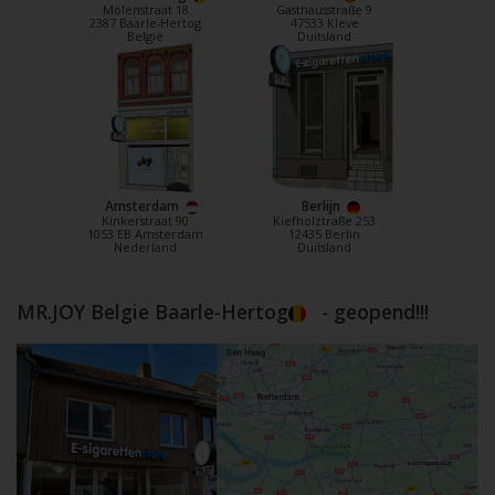
Molenstraat 18
Gasthausstraße 9
2387 Baarle-Hertog
47533 Kleve
België
Duitsland
Amsterdam
Berlijn
Kinkerstraat 90
Kiefholztraße 253
1053 EB Amsterdam
12435 Berlin
Nederland
Duitsland
MR.JOY Belgie Baarle-Hertog
- geopend!!!