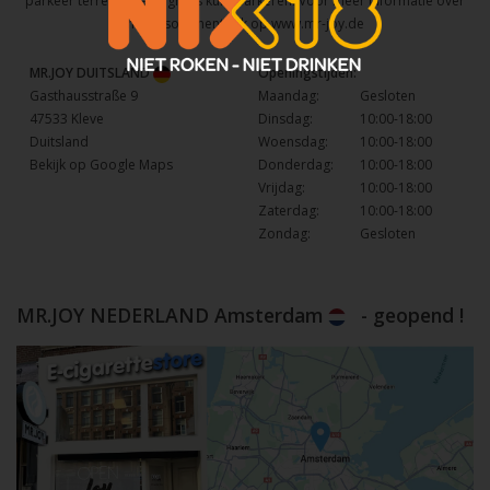
parkeer terrein waar u gratis kunt parkeren. Voor meer informatie over
het assortiment kijk op
www.mr-joy.de
MR.JOY DUITSLAND
Openingstijden:
Gasthausstraße 9
Maandag:
Gesloten
47533 Kleve
Dinsdag:
10:00-18:00
Duitsland
Woensdag:
10:00-18:00
Bekijk op Google Maps
Donderdag:
10:00-18:00
Vrijdag:
10:00-18:00
Zaterdag:
10:00-18:00
Zondag:
Gesloten
MR.JOY NEDERLAND Amsterdam
- geopend !