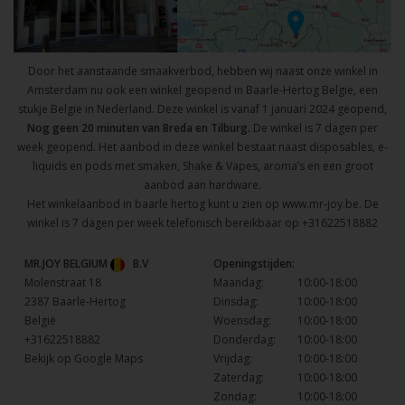
Door het aanstaande smaakverbod, hebben wij naast onze winkel in
Amsterdam nu ook een winkel geopend in Baarle-Hertog Belgie, een
stukje Belgie in Nederland. Deze winkel is vanaf 1 januari 2024 geopend,
Nog geen 20 minuten van Breda en Tilburg.
De winkel is 7 dagen per
week geopend. Het aanbod in deze winkel bestaat naast disposables, e-
liquids en pods met smaken, Shake & Vapes, aroma’s en een groot
aanbod aan hardware.
Het winkelaanbod in baarle hertog kunt u zien op
www.mr-joy.be
. De
winkel is 7 dagen per week telefonisch bereikbaar op
+31622518882
MR.JOY BELGIUM
B.V
Openingstijden:
Molenstraat 18
Maandag:
10:00-18:00
2387 Baarle-Hertog
Dinsdag:
10:00-18:00
België
Woensdag:
10:00-18:00
+31622518882
Donderdag:
10:00-18:00
Bekijk op Google Maps
Vrijdag:
10:00-18:00
Zaterdag:
10:00-18:00
Zondag:
10:00-18:00