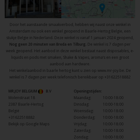
Door het aanstaande smaakverbod, hebben wij naast onze winkel in
Amsterdam nu ook een winkel geopend in Baarle-Hertog Belgie, een
stukje Belgie in Nederland. Deze winkel is vanaf 1 januari 2024 geopend,
Nog geen 20 minuten van Breda en Tilburg.
De winkel is 7 dagen per
week geopend. Het aanbod in deze winkel bestaat naast disposables, e-
liquids en pods met smaken, Shake & Vapes, aroma’s en een groot
aanbod aan hardware.
Het winkelaanbod in baarle hertog kunt u zien op
www.mr-joy.be
. De
winkel is 7 dagen per week telefonisch bereikbaar op
+31622518882
MR.JOY BELGIUM
B.V
Openingstijden:
Molenstraat 18
Maandag:
10:00-18:00
2387 Baarle-Hertog
Dinsdag:
10:00-18:00
België
Woensdag:
10:00-18:00
+31622518882
Donderdag:
10:00-18:00
Bekijk op Google Maps
Vrijdag:
10:00-18:00
Zaterdag:
10:00-18:00
Zondag:
10:00-18:00