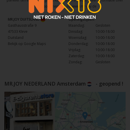
parkeer terrein waar u gratis kunt parkeren. Voor meer informatie over
het assortiment kijk op
www.mr-joy.de
MR.JOY DUITSLAND
Openingstijden:
Gasthausstraße 9
Maandag:
Gesloten
47533 Kleve
Dinsdag:
10:00-18:00
Duitsland
Woensdag:
10:00-18:00
Bekijk op Google Maps
Donderdag:
10:00-18:00
Vrijdag:
10:00-18:00
Zaterdag:
10:00-18:00
Zondag:
Gesloten
MR.JOY NEDERLAND Amsterdam
- geopend !