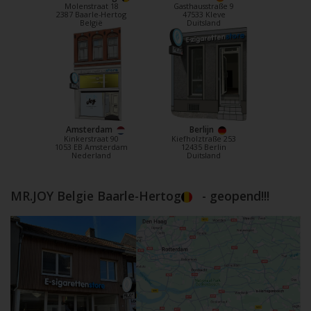
Molenstraat 18
Gasthausstraße 9
2387 Baarle-Hertog
47533 Kleve
België
Duitsland
Amsterdam
Berlijn
Kinkerstraat 90
Kiefholztraße 253
1053 EB Amsterdam
12435 Berlin
Nederland
Duitsland
MR.JOY Belgie Baarle-Hertog
- geopend!!!