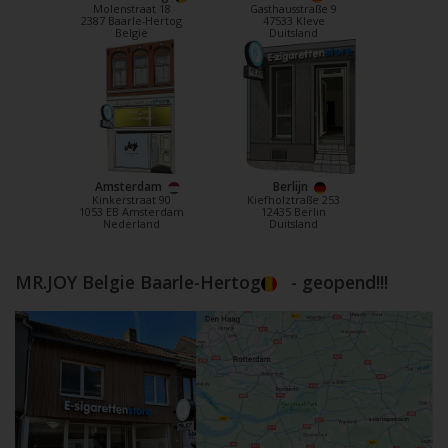
Molenstraat 18
Gasthausstraße 9
2387 Baarle-Hertog
47533 Kleve
België
Duitsland
Amsterdam
Berlijn
Kinkerstraat 90
Kiefholztraße 253
1053 EB Amsterdam
12435 Berlin
Nederland
Duitsland
MR.JOY Belgie Baarle-Hertog
- geopend!!!