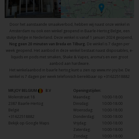
Door het aanstaande smaakverbod, hebben wij naast onze winkel in
Amsterdam nu ook een winkel geopend in Baarle-Hertog Belgie, een
stukje Belgie in Nederland. Deze winkel is vanaf 1 januari 2024 geopend,
Nog geen 20 minuten van Breda en Tilburg.
De winkel is 7 dagen per
week geopend. Het aanbod in deze winkel bestaat naast disposables, e-
liquids en pods met smaken, Shake & Vapes, aroma’s en een groot
aanbod aan hardware.
Het winkelaanbod in baarle hertog kunt u zien op
www.mr-joy.be
. De
winkel is 7 dagen per week telefonisch bereikbaar op
+31622518882
MR.JOY BELGIUM
B.V
Openingstijden:
Molenstraat 18
Maandag:
10:00-18:00
2387 Baarle-Hertog
Dinsdag:
10:00-18:00
België
Woensdag:
10:00-18:00
+31622518882
Donderdag:
10:00-18:00
Bekijk op Google Maps
Vrijdag:
10:00-18:00
Zaterdag:
10:00-18:00
Zondag:
10:00-18:00