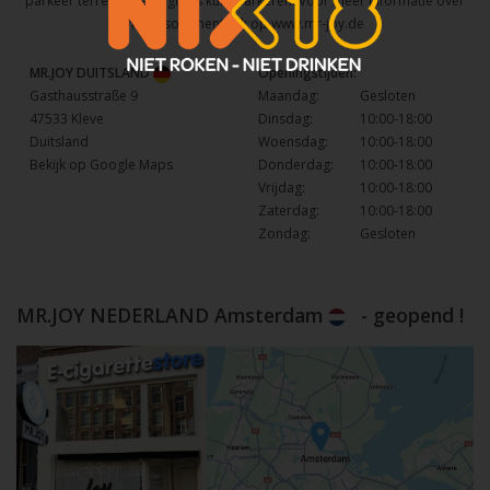
parkeer terrein waar u gratis kunt parkeren. Voor meer informatie over
het assortiment kijk op
www.mr-joy.de
MR.JOY DUITSLAND
Openingstijden:
Gasthausstraße 9
Maandag:
Gesloten
47533 Kleve
Dinsdag:
10:00-18:00
Duitsland
Woensdag:
10:00-18:00
Bekijk op Google Maps
Donderdag:
10:00-18:00
Vrijdag:
10:00-18:00
Zaterdag:
10:00-18:00
Zondag:
Gesloten
MR.JOY NEDERLAND Amsterdam
- geopend !