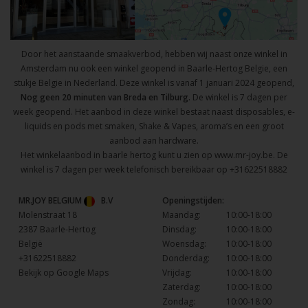
Door het aanstaande smaakverbod, hebben wij naast onze winkel in
Amsterdam nu ook een winkel geopend in Baarle-Hertog Belgie, een
stukje Belgie in Nederland. Deze winkel is vanaf 1 januari 2024 geopend,
Nog geen 20 minuten van Breda en Tilburg.
De winkel is 7 dagen per
week geopend. Het aanbod in deze winkel bestaat naast disposables, e-
liquids en pods met smaken, Shake & Vapes, aroma’s en een groot
aanbod aan hardware.
Het winkelaanbod in baarle hertog kunt u zien op
www.mr-joy.be
. De
winkel is 7 dagen per week telefonisch bereikbaar op
+31622518882
MR.JOY BELGIUM
B.V
Openingstijden:
Molenstraat 18
Maandag:
10:00-18:00
2387 Baarle-Hertog
Dinsdag:
10:00-18:00
België
Woensdag:
10:00-18:00
+31622518882
Donderdag:
10:00-18:00
Bekijk op Google Maps
Vrijdag:
10:00-18:00
Zaterdag:
10:00-18:00
Zondag:
10:00-18:00