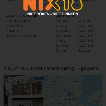
parkeer terrein waar u gratis kunt parkeren. Voor meer informatie over
het assortiment kijk op
www.mr-joy.de
MR.JOY DUITSLAND
Openingstijden:
Gasthausstraße 9
Maandag:
Gesloten
47533 Kleve
Dinsdag:
10:00-18:00
Duitsland
Woensdag:
10:00-18:00
Bekijk op Google Maps
Donderdag:
10:00-18:00
Vrijdag:
10:00-18:00
Zaterdag:
10:00-18:00
Zondag:
Gesloten
MR.JOY NEDERLAND Amsterdam
- geopend !