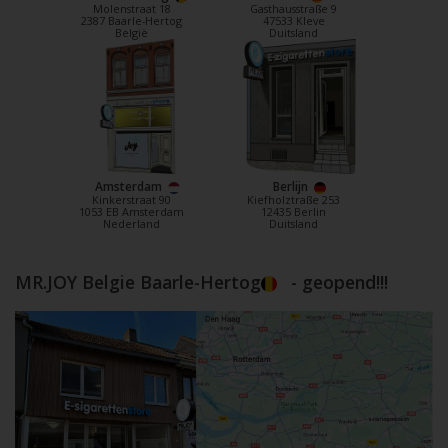
Molenstraat 18
Gasthausstraße 9
2387 Baarle-Hertog
47533 Kleve
België
Duitsland
Amsterdam
Berlijn
Kinkerstraat 90
Kiefholztraße 253
1053 EB Amsterdam
12435 Berlin
Nederland
Duitsland
MR.JOY Belgie Baarle-Hertog
- geopend!!!