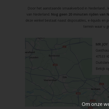
Door het aanstaande smaakverbod in Nederland , kun
van Nederland.
Nog geen 20 minuten rijden van 
deze winkel bestaat naast disposables, e-liquids en 
terrein waar u g
MR.JOY
Gasthau
47533 K
Duitslan
Bekijk 
Om onze web