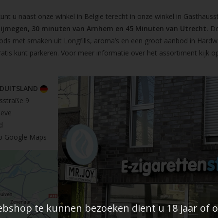
t u naast onze winkel in Belgie terecht in onze winkel in Gasthausst
Nijmegen, 30 minuten van Arnhem en 45 Minuten van Utrecht.
De
pods met smaken uit Longfills, aroma’s en een groot aanbod in Hardw
ratis kunt parkeren. Voor meer informatie over het assortiment kijk 
 DUITSLAND
sstraße 9
leve
d
op Google Maps
shop te kunnen bezoeken dient u 18 jaar of ou