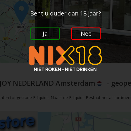
Bent u ouder dan 18 jaar?
Ja
Nee
JOY NEDERLAND Amsterdam
- geope
nten toegestane E-liquids. Naast de E-liquids Bestaat het assortimen