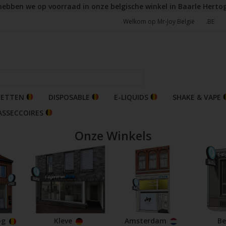
hebben we op voorraad in onze belgische winkel in Baarle Herto
Welkom op Mr-Joy België
.BE
RETTEN
DISPOSABLE
E-LIQUIDS
SHAKE & VAPE
ASSECCOIRES
Onze Winkels
og
Kleve
Amsterdam
Be