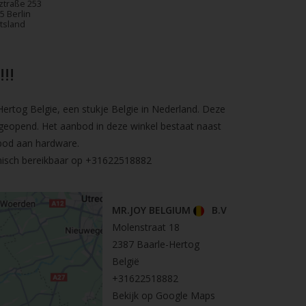
ztraße 253
5 Berlin
tsland
!!
rtog Belgie, een stukje Belgie in Nederland. Deze
geopend. Het aanbod in deze winkel bestaat naast
bod aan hardware.
nisch bereikbaar op
+31622518882
MR.JOY BELGIUM
B.V
Molenstraat 18
2387 Baarle-Hertog
België
+31622518882
Bekijk op Google Maps