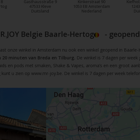
18
Gasthausstraße 9
Kinkerstraat 90
Kiefhol
rtog
47533 Kleve
1053 EB Amsterdam
1243
Duitsland
Nederland
Dui
R.JOY Belgie Baarle-Hertog
- geopend!
t onze winkel in Amsterdam nu ook een winkel geopend in Baarle-He
 20 minuten van Breda en Tilburg.
De winkel is 7 dagen per week 
iquids en pods met smaken, Shake & Vapes, aroma’s en een groot aan
 kunt u zien op
www.mr-joy.be
. De winkel is 7 dagen per week telefo