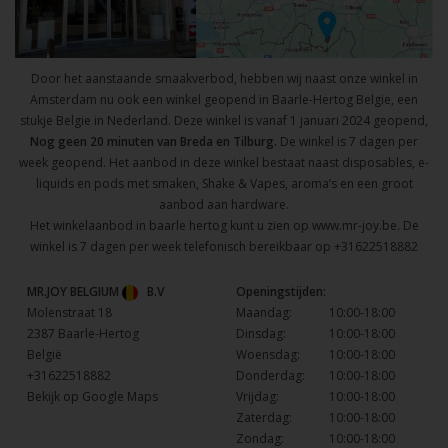
Door het aanstaande smaakverbod, hebben wij naast onze winkel in
Amsterdam nu ook een winkel geopend in Baarle-Hertog Belgie, een
stukje Belgie in Nederland. Deze winkel is vanaf 1 januari 2024 geopend,
Nog geen 20 minuten van Breda en Tilburg.
De winkel is 7 dagen per
week geopend. Het aanbod in deze winkel bestaat naast disposables, e-
liquids en pods met smaken, Shake & Vapes, aroma’s en een groot
aanbod aan hardware.
Het winkelaanbod in baarle hertog kunt u zien op
www.mr-joy.be
. De
winkel is 7 dagen per week telefonisch bereikbaar op
+31622518882
MR.JOY BELGIUM
B.V
Openingstijden:
Molenstraat 18
Maandag:
10:00-18:00
2387 Baarle-Hertog
Dinsdag:
10:00-18:00
België
Woensdag:
10:00-18:00
+31622518882
Donderdag:
10:00-18:00
Bekijk op Google Maps
Vrijdag:
10:00-18:00
Zaterdag:
10:00-18:00
Zondag:
10:00-18:00