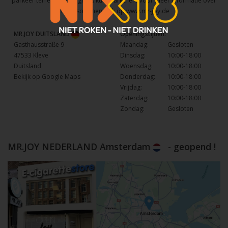
parkeer terrein waar u gratis kunt parkeren. Voor meer informatie over
het assortiment kijk op
www.mr-joy.de
MR.JOY DUITSLAND
Openingstijden:
Gasthausstraße 9
Maandag:
Gesloten
47533 Kleve
Dinsdag:
10:00-18:00
Duitsland
Woensdag:
10:00-18:00
Bekijk op Google Maps
Donderdag:
10:00-18:00
Vrijdag:
10:00-18:00
Zaterdag:
10:00-18:00
Zondag:
Gesloten
MR.JOY NEDERLAND Amsterdam
- geopend !