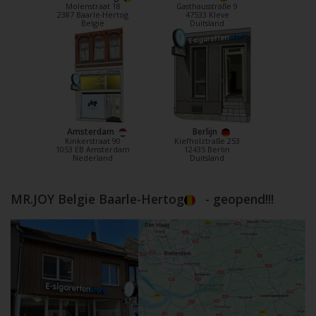
Molenstraat 18
Gasthausstraße 9
2387 Baarle-Hertog
47533 Kleve
België
Duitsland
Amsterdam
Berlijn
Kinkerstraat 90
Kiefholztraße 253
1053 EB Amsterdam
12435 Berlin
Nederland
Duitsland
MR.JOY Belgie Baarle-Hertog
- geopend!!!