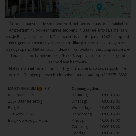
Door het aanstaande smaakverbod, hebben wij naast onze winkel in
Amsterdam nu ook een winkel geopend in Baarle-Hertog Belgie, een
stukje Belgie in Nederland. Deze winkel is vanaf 1 januari 2024 geopend,
Nog geen 20 minuten van Breda en Tilburg.
De winkel is 7 dagen per
week geopend. Het aanbod in deze winkel bestaat naast disposables, e-
liquids en pods met smaken, Shake & Vapes, aroma’s en een groot
aanbod aan hardware.
Het winkelaanbod in baarle hertog kunt u zien op
www.mr-joy.be
. De
winkel is 7 dagen per week telefonisch bereikbaar op
+31622518882
MR.JOY BELGIUM
B.V
Openingstijden:
Molenstraat 18
Maandag:
10:00-18:00
2387 Baarle-Hertog
Dinsdag:
10:00-18:00
België
Woensdag:
10:00-18:00
+31622518882
Donderdag:
10:00-18:00
Bekijk op Google Maps
Vrijdag:
10:00-18:00
Zaterdag:
10:00-18:00
Zondag:
10:00-18:00