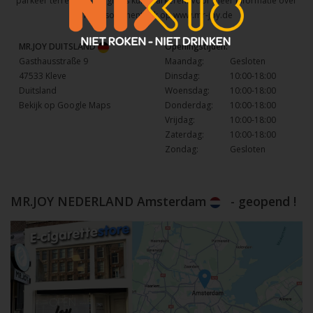
parkeer terrein waar u gratis kunt parkeren. Voor meer informatie over
het assortiment kijk op
www.mr-joy.de
MR.JOY DUITSLAND
Openingstijden:
Gasthausstraße 9
Maandag:
Gesloten
47533 Kleve
Dinsdag:
10:00-18:00
Duitsland
Woensdag:
10:00-18:00
Bekijk op Google Maps
Donderdag:
10:00-18:00
Vrijdag:
10:00-18:00
Zaterdag:
10:00-18:00
Zondag:
Gesloten
MR.JOY NEDERLAND Amsterdam
- geopend !