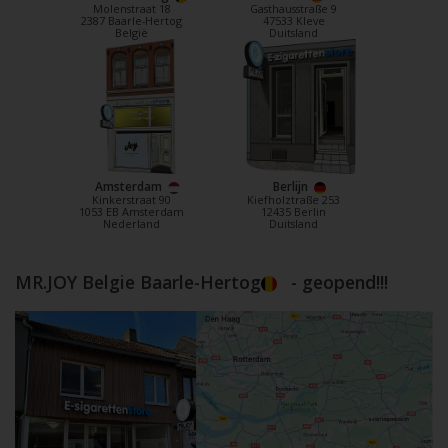
Molenstraat 18
Gasthausstraße 9
2387 Baarle-Hertog
47533 Kleve
België
Duitsland
Amsterdam
Berlijn
Kinkerstraat 90
Kiefholztraße 253
1053 EB Amsterdam
12435 Berlin
Nederland
Duitsland
MR.JOY Belgie Baarle-Hertog
- geopend!!!