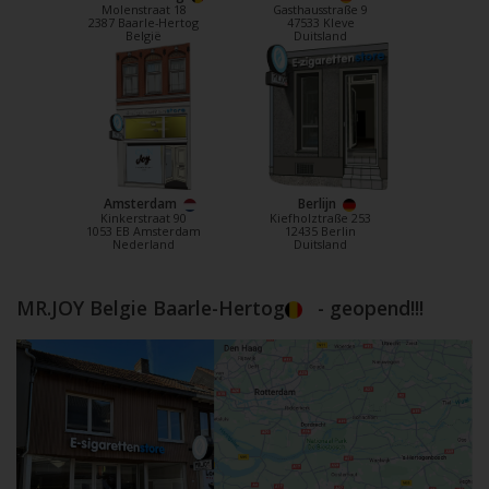
Molenstraat 18
Gasthausstraße 9
2387 Baarle-Hertog
47533 Kleve
België
Duitsland
Amsterdam
Berlijn
Kinkerstraat 90
Kiefholztraße 253
1053 EB Amsterdam
12435 Berlin
Nederland
Duitsland
MR.JOY Belgie Baarle-Hertog
- geopend!!!