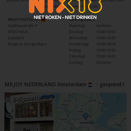
parkeer terrein waar u gratis kunt parkeren. Voor meer informatie over
het assortiment kijk op
www.mr-joy.de
MR.JOY DUITSLAND
Openingstijden:
Gasthausstraße 9
Maandag:
Gesloten
47533 Kleve
Dinsdag:
10:00-18:00
Duitsland
Woensdag:
10:00-18:00
Bekijk op Google Maps
Donderdag:
10:00-18:00
Vrijdag:
10:00-18:00
Zaterdag:
10:00-18:00
Zondag:
Gesloten
MR.JOY NEDERLAND Amsterdam
- geopend !