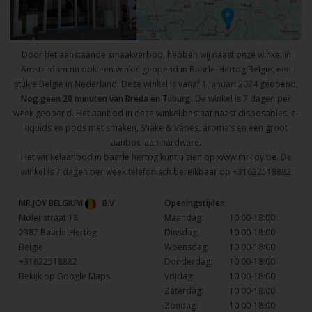
Door het aanstaande smaakverbod, hebben wij naast onze winkel in
Amsterdam nu ook een winkel geopend in Baarle-Hertog Belgie, een
stukje Belgie in Nederland. Deze winkel is vanaf 1 januari 2024 geopend,
Nog geen 20 minuten van Breda en Tilburg.
De winkel is 7 dagen per
week geopend. Het aanbod in deze winkel bestaat naast disposables, e-
liquids en pods met smaken, Shake & Vapes, aroma’s en een groot
aanbod aan hardware.
Het winkelaanbod in baarle hertog kunt u zien op
www.mr-joy.be
. De
winkel is 7 dagen per week telefonisch bereikbaar op
+31622518882
MR.JOY BELGIUM
B.V
Openingstijden:
Molenstraat 18
Maandag:
10:00-18:00
2387 Baarle-Hertog
Dinsdag:
10:00-18:00
België
Woensdag:
10:00-18:00
+31622518882
Donderdag:
10:00-18:00
Bekijk op Google Maps
Vrijdag:
10:00-18:00
Zaterdag:
10:00-18:00
Zondag:
10:00-18:00