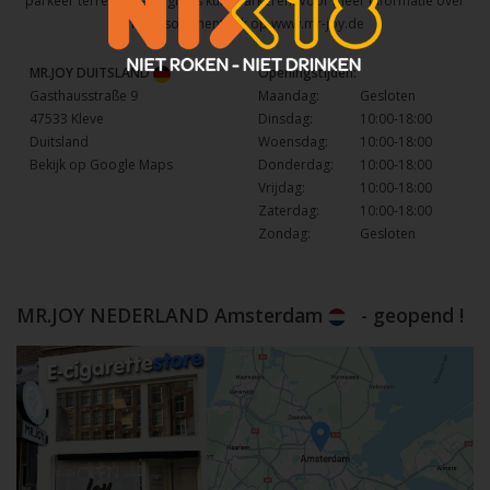
parkeer terrein waar u gratis kunt parkeren. Voor meer informatie over
het assortiment kijk op
www.mr-joy.de
MR.JOY DUITSLAND
Openingstijden:
Gasthausstraße 9
Maandag:
Gesloten
47533 Kleve
Dinsdag:
10:00-18:00
Duitsland
Woensdag:
10:00-18:00
Bekijk op Google Maps
Donderdag:
10:00-18:00
Vrijdag:
10:00-18:00
Zaterdag:
10:00-18:00
Zondag:
Gesloten
MR.JOY NEDERLAND Amsterdam
- geopend !