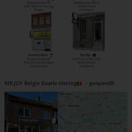
Molenstraat 18
Gasthausstraße 9
2387 Baarle-Hertog
47533 Kleve
België
Duitsland
Amsterdam
Berlijn
Kinkerstraat 90
Kiefholztraße 253
1053 EB Amsterdam
12435 Berlin
Nederland
Duitsland
MR.JOY Belgie Baarle-Hertog
- geopend!!!