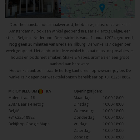
Door het aanstaande smaakverbod, hebben wij naast onze winkel in
Amsterdam nu ook een winkel geopend in Baarle-Hertog Belgie, een
stukje Belgie in Nederland. Deze winkel is vanaf 1 januari 2024 geopend,
Nog geen 20 minuten van Breda en Tilburg.
De winkel is 7 dagen per
week geopend. Het aanbod in deze winkel bestaat naast disposables, e-
liquids en pods met smaken, Shake & Vapes, aroma’s en een groot
aanbod aan hardware.
Het winkelaanbod in baarle hertog kunt u zien op
www.mr-joy.be
. De
winkel is 7 dagen per week telefonisch bereikbaar op
+31622518882
MR.JOY BELGIUM
B.V
Openingstijden:
Molenstraat 18
Maandag:
10:00-18:00
2387 Baarle-Hertog
Dinsdag:
10:00-18:00
België
Woensdag:
10:00-18:00
+31622518882
Donderdag:
10:00-18:00
Bekijk op Google Maps
Vrijdag:
10:00-18:00
Zaterdag:
10:00-18:00
Zondag:
10:00-18:00