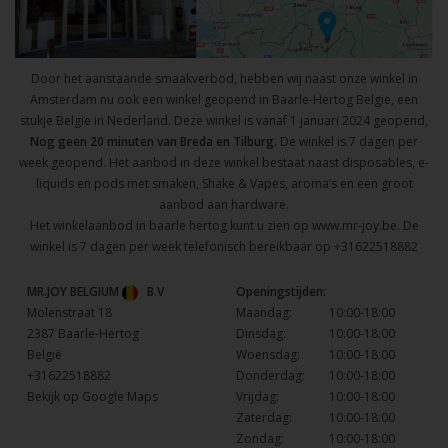
Door het aanstaande smaakverbod, hebben wij naast onze winkel in
Amsterdam nu ook een winkel geopend in Baarle-Hertog Belgie, een
stukje Belgie in Nederland. Deze winkel is vanaf 1 januari 2024 geopend,
Nog geen 20 minuten van Breda en Tilburg.
De winkel is 7 dagen per
week geopend. Het aanbod in deze winkel bestaat naast disposables, e-
liquids en pods met smaken, Shake & Vapes, aroma’s en een groot
aanbod aan hardware.
Het winkelaanbod in baarle hertog kunt u zien op
www.mr-joy.be
. De
winkel is 7 dagen per week telefonisch bereikbaar op
+31622518882
MR.JOY BELGIUM
B.V
Openingstijden:
Molenstraat 18
Maandag:
10:00-18:00
2387 Baarle-Hertog
Dinsdag:
10:00-18:00
België
Woensdag:
10:00-18:00
+31622518882
Donderdag:
10:00-18:00
Bekijk op Google Maps
Vrijdag:
10:00-18:00
Zaterdag:
10:00-18:00
Zondag:
10:00-18:00