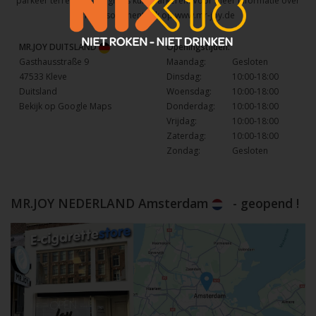
parkeer terrein waar u gratis kunt parkeren. Voor meer informatie over
het assortiment kijk op
www.mr-joy.de
MR.JOY DUITSLAND
Openingstijden:
Gasthausstraße 9
Maandag:
Gesloten
47533 Kleve
Dinsdag:
10:00-18:00
Duitsland
Woensdag:
10:00-18:00
Bekijk op Google Maps
Donderdag:
10:00-18:00
Vrijdag:
10:00-18:00
Zaterdag:
10:00-18:00
Zondag:
Gesloten
MR.JOY NEDERLAND Amsterdam
- geopend !