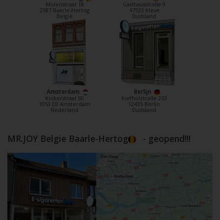
Molenstraat 18
Gasthausstraße 9
2387 Baarle-Hertog
47533 Kleve
België
Duitsland
Amsterdam
Berlijn
Kinkerstraat 90
Kiefholztraße 253
1053 EB Amsterdam
12435 Berlin
Nederland
Duitsland
MR.JOY Belgie Baarle-Hertog
- geopend!!!