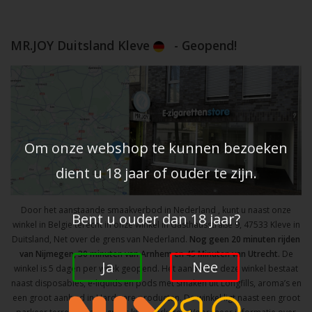
MR.JOY Duitsland Kleve
- Geopend!
Om onze webshop te kunnen bezoeken
dient u 18 jaar of ouder te zijn.
Door het aanstaande smaakverbod in Nederland , kunt u naast onze
Bent u ouder dan 18 jaar?
winkel in Belgie terecht in onze winkel in Gasthausstraße 9, 47533 Kleve in
Duitsland, Net over de grens van Nederland.
Nog geen 20 minuten rijden
van Nijmegen, 30 minuten van Arnhem en 45 Minuten van Utrecht.
De
Ja
Nee
winkel is 5 dagen per week geopend. Het aanbod in deze winkel bestaat
naast disposables, e-liquids en pods met smaken uit Longfills, aroma’s en
een groot aanbod in Hardware producten. De winkel ligt naast een groot