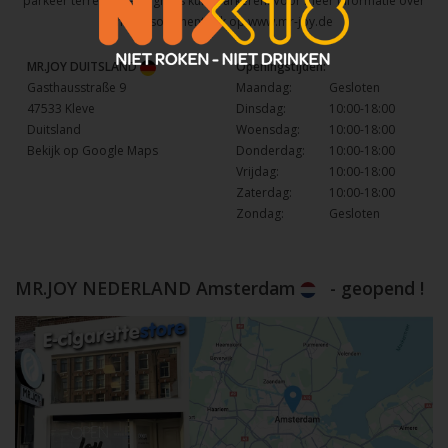
parkeer terrein waar u gratis kunt parkeren. Voor meer informatie over
het assortiment kijk op
www.mr-joy.de
MR.JOY DUITSLAND
Openingstijden:
Gasthausstraße 9
Maandag:
Gesloten
47533 Kleve
Dinsdag:
10:00-18:00
Duitsland
Woensdag:
10:00-18:00
Bekijk op Google Maps
Donderdag:
10:00-18:00
Vrijdag:
10:00-18:00
Zaterdag:
10:00-18:00
Zondag:
Gesloten
MR.JOY NEDERLAND Amsterdam
- geopend !