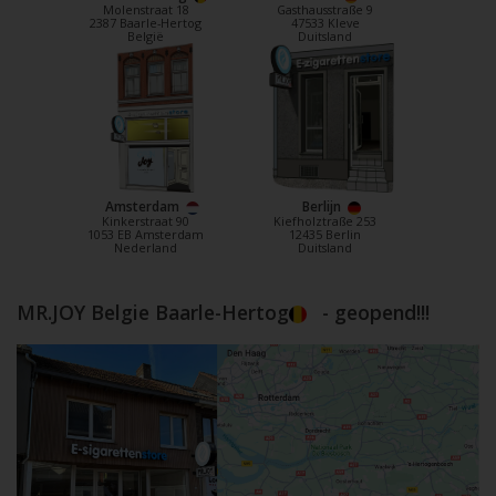
Molenstraat 18
Gasthausstraße 9
2387 Baarle-Hertog
47533 Kleve
België
Duitsland
Amsterdam
Berlijn
Kinkerstraat 90
Kiefholztraße 253
1053 EB Amsterdam
12435 Berlin
Nederland
Duitsland
MR.JOY Belgie Baarle-Hertog
- geopend!!!