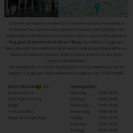
Door het aanstaande smaakverbod, hebben wij naast onze winkel in
Amsterdam nu ook een winkel geopend in Baarle-Hertog Belgie, een
stukje Belgie in Nederland. Deze winkel is vanaf 1 januari 2024 geopend,
Nog geen 20 minuten van Breda en Tilburg.
De winkel is 7 dagen per
week geopend. Het aanbod in deze winkel bestaat naast disposables, e-
liquids en pods met smaken, Shake & Vapes, aroma’s en een groot
aanbod aan hardware.
Het winkelaanbod in baarle hertog kunt u zien op
www.mr-joy.be
. De
winkel is 7 dagen per week telefonisch bereikbaar op
+31622518882
MR.JOY BELGIUM
B.V
Openingstijden:
Molenstraat 18
Maandag:
10:00-18:00
2387 Baarle-Hertog
Dinsdag:
10:00-18:00
België
Woensdag:
10:00-18:00
+31622518882
Donderdag:
10:00-18:00
Bekijk op Google Maps
Vrijdag:
10:00-18:00
Zaterdag:
10:00-18:00
Zondag:
10:00-18:00