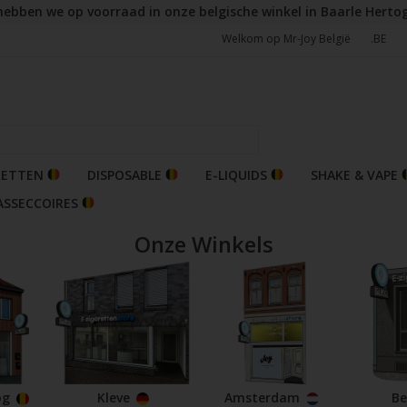
hebben we op voorraad in onze belgische winkel in Baarle Herto
Welkom op Mr-Joy België
.BE
RETTEN
DISPOSABLE
E-LIQUIDS
SHAKE & VAPE
ASSECCOIRES
Onze Winkels
og
Kleve
Amsterdam
Be