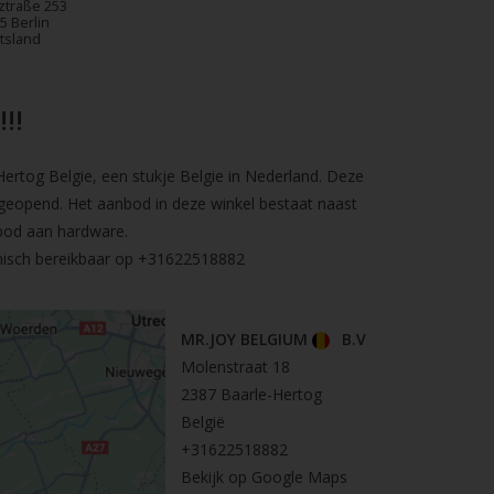
ztraße 253
5 Berlin
tsland
!!
rtog Belgie, een stukje Belgie in Nederland. Deze
geopend. Het aanbod in deze winkel bestaat naast
bod aan hardware.
nisch bereikbaar op
+31622518882
MR.JOY BELGIUM
B.V
Molenstraat 18
2387 Baarle-Hertog
België
+31622518882
Bekijk op Google Maps