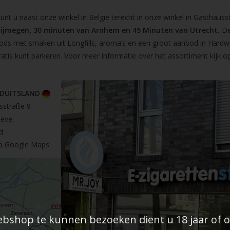
t u naast onze winkel in Belgie terecht in onze winkel in Gasthausst
Nijmegen, 30 minuten van Arnhem en 45 Minuten van Utrecht.
De
pods met smaken uit Longfills, aroma’s en een groot aanbod in Hardw
ratis kunt parkeren. Voor meer informatie over het assortiment kijk 
 DUITSLAND
sstraße 9
leve
d
op Google Maps
shop te kunnen bezoeken dient u 18 jaar of ou