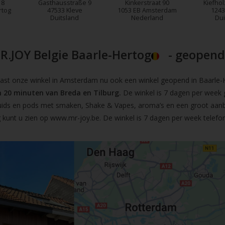
18
Gasthausstraße 9
Kinkerstraat 90
Kiefhol
rtog
47533 Kleve
1053 EB Amsterdam
1243
Duitsland
Nederland
Dui
R.JOY Belgie Baarle-Hertog
- geopend!
t onze winkel in Amsterdam nu ook een winkel geopend in Baarle-He
 20 minuten van Breda en Tilburg.
De winkel is 7 dagen per week 
iquids en pods met smaken, Shake & Vapes, aroma’s en een groot aan
 kunt u zien op
www.mr-joy.be
. De winkel is 7 dagen per week telefo