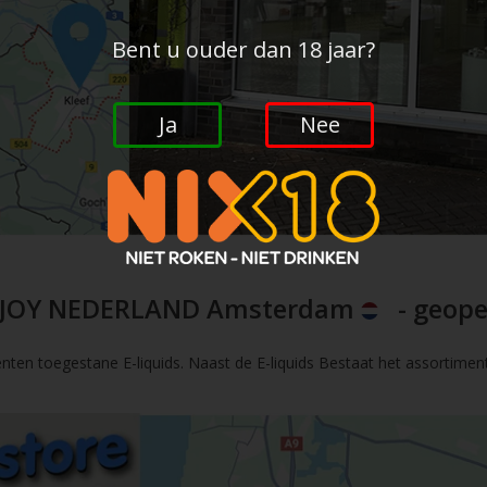
Bent u ouder dan 18 jaar?
Ja
Nee
JOY NEDERLAND Amsterdam
- geope
nten toegestane E-liquids. Naast de E-liquids Bestaat het assortimen