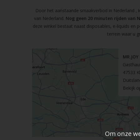
Door het aanstaande smaakverbod in Nederland , kun
van Nederland.
Nog geen 20 minuten rijden van 
deze winkel bestaat naast disposables, e-liquids en 
terrein waar u g
MR.JOY
Gasthau
47533 K
Duitslan
Bekijk 
Om onze web