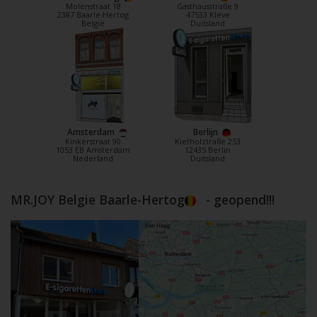
Molenstraat 18
Gasthausstraße 9
2387 Baarle-Hertog
47533 Kleve
België
Duitsland
Amsterdam
Berlijn
Kinkerstraat 90
Kiefholztraße 253
1053 EB Amsterdam
12435 Berlin
Nederland
Duitsland
MR.JOY Belgie Baarle-Hertog
- geopend!!!