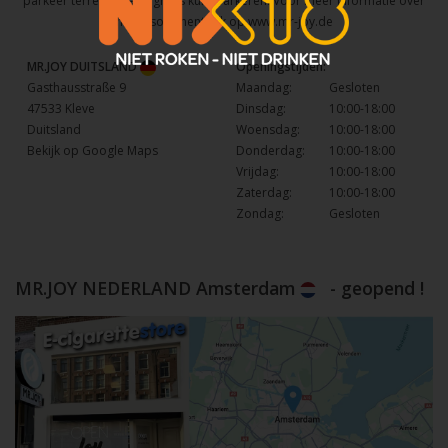
parkeer terrein waar u gratis kunt parkeren. Voor meer informatie over
het assortiment kijk op
www.mr-joy.de
MR.JOY DUITSLAND
Openingstijden:
Gasthausstraße 9
Maandag:
Gesloten
47533 Kleve
Dinsdag:
10:00-18:00
Duitsland
Woensdag:
10:00-18:00
Bekijk op Google Maps
Donderdag:
10:00-18:00
Vrijdag:
10:00-18:00
Zaterdag:
10:00-18:00
Zondag:
Gesloten
MR.JOY NEDERLAND Amsterdam
- geopend !