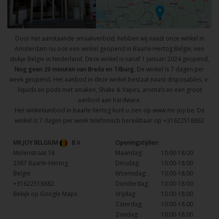
Door het aanstaande smaakverbod, hebben wij naast onze winkel in
Amsterdam nu ook een winkel geopend in Baarle-Hertog Belgie, een
stukje Belgie in Nederland. Deze winkel is vanaf 1 januari 2024 geopend,
Nog geen 20 minuten van Breda en Tilburg.
De winkel is 7 dagen per
week geopend. Het aanbod in deze winkel bestaat naast disposables, e-
liquids en pods met smaken, Shake & Vapes, aroma’s en een groot
aanbod aan hardware.
Het winkelaanbod in baarle hertog kunt u zien op
www.mr-joy.be
. De
winkel is 7 dagen per week telefonisch bereikbaar op
+31622518882
MR.JOY BELGIUM
B.V
Openingstijden:
Molenstraat 18
Maandag:
10:00-18:00
2387 Baarle-Hertog
Dinsdag:
10:00-18:00
België
Woensdag:
10:00-18:00
+31622518882
Donderdag:
10:00-18:00
Bekijk op Google Maps
Vrijdag:
10:00-18:00
Zaterdag:
10:00-18:00
Zondag:
10:00-18:00