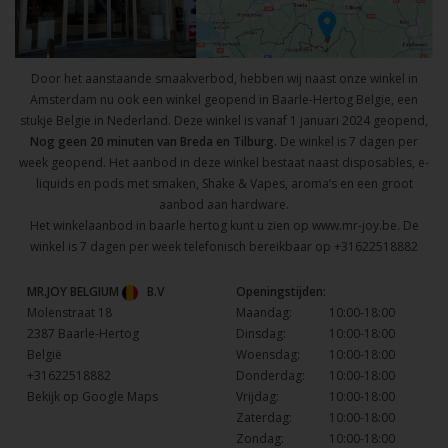
Door het aanstaande smaakverbod, hebben wij naast onze winkel in
Amsterdam nu ook een winkel geopend in Baarle-Hertog Belgie, een
stukje Belgie in Nederland. Deze winkel is vanaf 1 januari 2024 geopend,
Nog geen 20 minuten van Breda en Tilburg.
De winkel is 7 dagen per
week geopend. Het aanbod in deze winkel bestaat naast disposables, e-
liquids en pods met smaken, Shake & Vapes, aroma’s en een groot
aanbod aan hardware.
Het winkelaanbod in baarle hertog kunt u zien op
www.mr-joy.be
. De
winkel is 7 dagen per week telefonisch bereikbaar op
+31622518882
MR.JOY BELGIUM
B.V
Openingstijden:
Molenstraat 18
Maandag:
10:00-18:00
2387 Baarle-Hertog
Dinsdag:
10:00-18:00
België
Woensdag:
10:00-18:00
+31622518882
Donderdag:
10:00-18:00
Bekijk op Google Maps
Vrijdag:
10:00-18:00
Zaterdag:
10:00-18:00
Zondag:
10:00-18:00