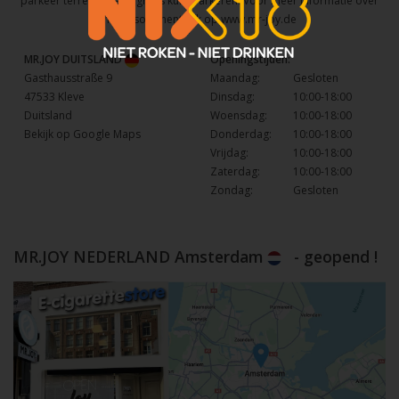
parkeer terrein waar u gratis kunt parkeren. Voor meer informatie over
het assortiment kijk op
www.mr-joy.de
MR.JOY DUITSLAND
Openingstijden:
Gasthausstraße 9
Maandag:
Gesloten
47533 Kleve
Dinsdag:
10:00-18:00
Duitsland
Woensdag:
10:00-18:00
Bekijk op Google Maps
Donderdag:
10:00-18:00
Vrijdag:
10:00-18:00
Zaterdag:
10:00-18:00
Zondag:
Gesloten
MR.JOY NEDERLAND Amsterdam
- geopend !