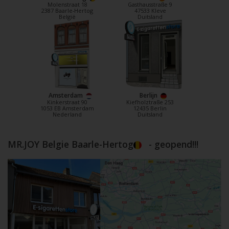
Molenstraat 18
Gasthausstraße 9
2387 Baarle-Hertog
47533 Kleve
België
Duitsland
Amsterdam
Berlijn
Kinkerstraat 90
Kiefholztraße 253
1053 EB Amsterdam
12435 Berlin
Nederland
Duitsland
MR.JOY Belgie Baarle-Hertog
- geopend!!!