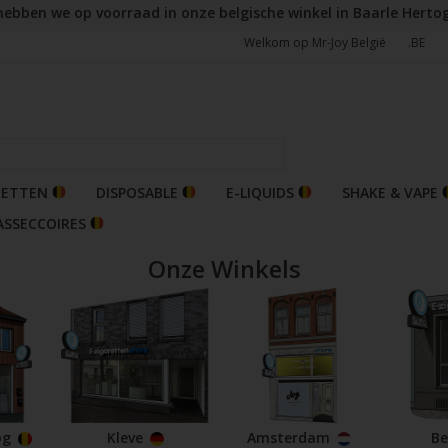
hebben we op voorraad in onze belgische winkel in Baarle Herto
Welkom op Mr-Joy België
.BE
RETTEN
DISPOSABLE
E-LIQUIDS
SHAKE & VAPE
ASSECCOIRES
Onze Winkels
og
Kleve
Amsterdam
Be