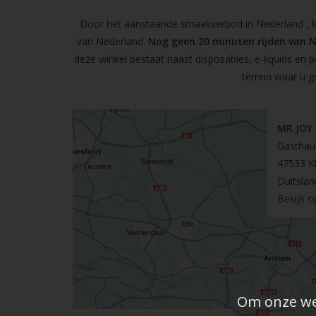
Door het aanstaande smaakverbod in Nederland , kun
van Nederland.
Nog geen 20 minuten rijden van 
deze winkel bestaat naast disposables, e-liquids en 
terrein waar u g
MR.JOY
Gasthau
47533 K
Duitslan
Bekijk 
Om onze web