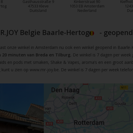
18
Gasthausstraße 9
Kinkerstraat 90
Kiefhol
rtog
47533 Kleve
1053 EB Amsterdam
1243
Duitsland
Nederland
Dui
R.JOY Belgie Baarle-Hertog
- geopend!
t onze winkel in Amsterdam nu ook een winkel geopend in Baarle-He
 20 minuten van Breda en Tilburg.
De winkel is 7 dagen per week 
iquids en pods met smaken, Shake & Vapes, aroma’s en een groot aan
 kunt u zien op
www.mr-joy.be
. De winkel is 7 dagen per week telefo