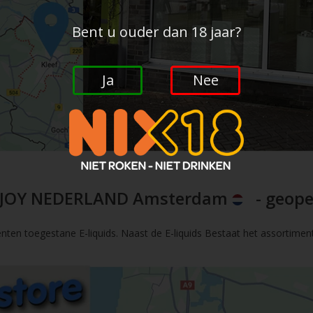
Bent u ouder dan 18 jaar?
Ja
Nee
JOY NEDERLAND Amsterdam
- geope
nten toegestane E-liquids. Naast de E-liquids Bestaat het assortimen