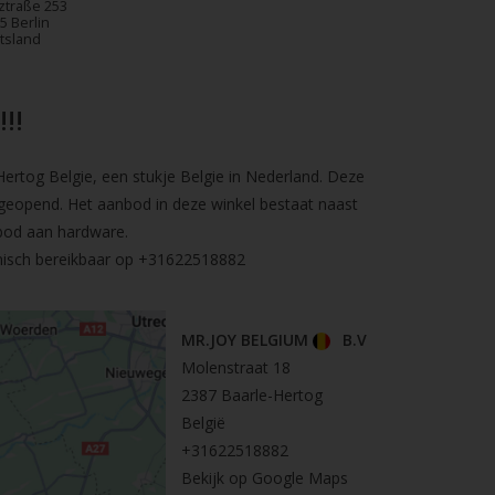
ztraße 253
5 Berlin
tsland
!!
rtog Belgie, een stukje Belgie in Nederland. Deze
geopend. Het aanbod in deze winkel bestaat naast
bod aan hardware.
nisch bereikbaar op
+31622518882
MR.JOY BELGIUM
B.V
Molenstraat 18
2387 Baarle-Hertog
België
+31622518882
Bekijk op Google Maps