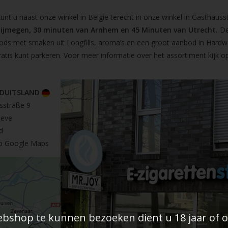
t u naast onze winkel in Belgie terecht in onze winkel in Gasthausst
Nijmegen, 30 minuten van Arnhem en 45 Minuten van Utrecht.
De
pods met smaken uit Longfills, aroma’s en een groot aanbod in Hardw
ratis kunt parkeren. Voor meer informatie over het assortiment kijk 
 DUITSLAND
sstraße 9
leve
d
op Google Maps
shop te kunnen bezoeken dient u 18 jaar of ou