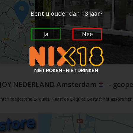
Bent u ouder dan 18 jaar?
Ja
Nee
JOY NEDERLAND Amsterdam
- geope
nten toegestane E-liquids. Naast de E-liquids Bestaat het assortimen