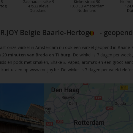
18
Gasthausstraße 9
Kinkerstraat 90
Kiefhol
rtog
47533 Kleve
1053 EB Amsterdam
1243
Duitsland
Nederland
Dui
R.JOY Belgie Baarle-Hertog
- geopend!
t onze winkel in Amsterdam nu ook een winkel geopend in Baarle-He
 20 minuten van Breda en Tilburg.
De winkel is 7 dagen per week 
iquids en pods met smaken, Shake & Vapes, aroma’s en een groot aan
 kunt u zien op
www.mr-joy.be
. De winkel is 7 dagen per week telefo