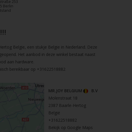
ztraße 253
5 Berlin
tsland
!!
rtog Belgie, een stukje Belgie in Nederland. Deze
geopend. Het aanbod in deze winkel bestaat naast
bod aan hardware.
nisch bereikbaar op
+31622518882
MR.JOY BELGIUM
B.V
Molenstraat 18
2387 Baarle-Hertog
België
+31622518882
Bekijk op Google Maps