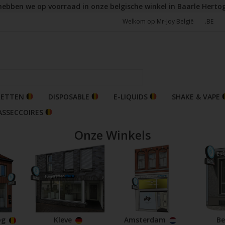
hebben we op voorraad in onze belgische winkel in Baarle Herto
Welkom op Mr-Joy België
.BE
RETTEN
DISPOSABLE
E-LIQUIDS
SHAKE & VAPE
ASSECCOIRES
Onze Winkels
og
Kleve
Amsterdam
Be