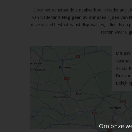
Door het aanstaande smaakverbod in Nederland , kun
van Nederland.
Nog geen 20 minuten rijden van 
deze winkel bestaat naast disposables, e-liquids en 
terrein waar u g
MR.JOY
Gasthau
47533 K
Duitslan
Bekijk 
Om onze web