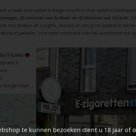
t u naast onze winkel in Belgie terecht in onze winkel in Gasthausst
Nijmegen, 30 minuten van Arnhem en 45 Minuten van Utrecht.
De
pods met smaken uit Longfills, aroma’s en een groot aanbod in Hardw
ratis kunt parkeren. Voor meer informatie over het assortiment kijk 
 DUITSLAND
sstraße 9
leve
d
op Google Maps
shop te kunnen bezoeken dient u 18 jaar of ou