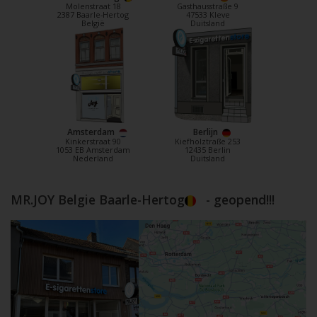
Molenstraat 18
Gasthausstraße 9
2387 Baarle-Hertog
47533 Kleve
België
Duitsland
Amsterdam
Berlijn
Kinkerstraat 90
Kiefholztraße 253
1053 EB Amsterdam
12435 Berlin
Nederland
Duitsland
MR.JOY Belgie Baarle-Hertog
- geopend!!!