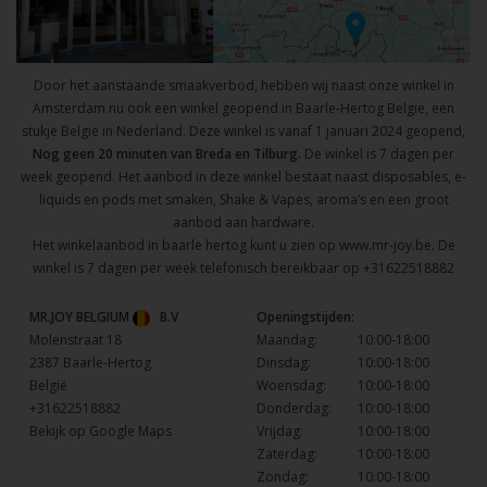
Door het aanstaande smaakverbod, hebben wij naast onze winkel in
Amsterdam nu ook een winkel geopend in Baarle-Hertog Belgie, een
stukje Belgie in Nederland. Deze winkel is vanaf 1 januari 2024 geopend,
Nog geen 20 minuten van Breda en Tilburg.
De winkel is 7 dagen per
week geopend. Het aanbod in deze winkel bestaat naast disposables, e-
liquids en pods met smaken, Shake & Vapes, aroma’s en een groot
aanbod aan hardware.
Het winkelaanbod in baarle hertog kunt u zien op
www.mr-joy.be
. De
winkel is 7 dagen per week telefonisch bereikbaar op
+31622518882
MR.JOY BELGIUM
B.V
Openingstijden:
Molenstraat 18
Maandag:
10:00-18:00
2387 Baarle-Hertog
Dinsdag:
10:00-18:00
België
Woensdag:
10:00-18:00
+31622518882
Donderdag:
10:00-18:00
Bekijk op Google Maps
Vrijdag:
10:00-18:00
Zaterdag:
10:00-18:00
Zondag:
10:00-18:00