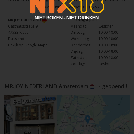
parkeer terrein waar u gratis kunt parkeren. Voor meer informatie over
het assortiment kijk op
www.mr-joy.de
MR.JOY DUITSLAND
Openingstijden:
Gasthausstraße 9
Maandag:
Gesloten
47533 Kleve
Dinsdag:
10:00-18:00
Duitsland
Woensdag:
10:00-18:00
Bekijk op Google Maps
Donderdag:
10:00-18:00
Vrijdag:
10:00-18:00
Zaterdag:
10:00-18:00
Zondag:
Gesloten
MR.JOY NEDERLAND Amsterdam
- geopend !