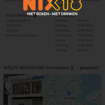
parkeer terrein waar u gratis kunt parkeren. Voor meer informatie over
het assortiment kijk op
www.mr-joy.de
MR.JOY DUITSLAND
Openingstijden:
Gasthausstraße 9
Maandag:
Gesloten
47533 Kleve
Dinsdag:
10:00-18:00
Duitsland
Woensdag:
10:00-18:00
Bekijk op Google Maps
Donderdag:
10:00-18:00
Vrijdag:
10:00-18:00
Zaterdag:
10:00-18:00
Zondag:
Gesloten
MR.JOY NEDERLAND Amsterdam
- geopend !