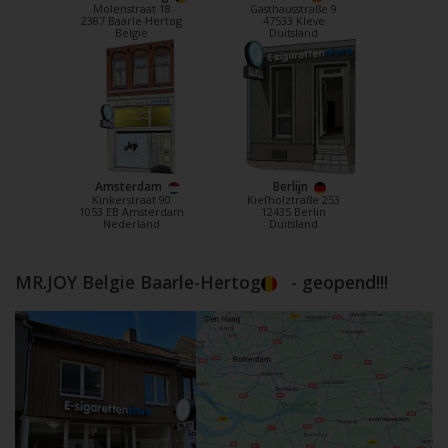
Molenstraat 18
Gasthausstraße 9
2387 Baarle-Hertog
47533 Kleve
België
Duitsland
Amsterdam
Berlijn
Kinkerstraat 90
Kiefholztraße 253
1053 EB Amsterdam
12435 Berlin
Nederland
Duitsland
MR.JOY Belgie Baarle-Hertog
- geopend!!!