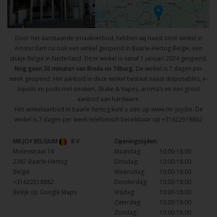
Door het aanstaande smaakverbod, hebben wij naast onze winkel in
Amsterdam nu ook een winkel geopend in Baarle-Hertog Belgie, een
stukje Belgie in Nederland. Deze winkel is vanaf 1 januari 2024 geopend,
Nog geen 20 minuten van Breda en Tilburg.
De winkel is 7 dagen per
week geopend. Het aanbod in deze winkel bestaat naast disposables, e-
liquids en pods met smaken, Shake & Vapes, aroma’s en een groot
aanbod aan hardware.
Het winkelaanbod in baarle hertog kunt u zien op
www.mr-joy.be
. De
winkel is 7 dagen per week telefonisch bereikbaar op
+31622518882
MR.JOY BELGIUM
B.V
Openingstijden:
Molenstraat 18
Maandag:
10:00-18:00
2387 Baarle-Hertog
Dinsdag:
10:00-18:00
België
Woensdag:
10:00-18:00
+31622518882
Donderdag:
10:00-18:00
Bekijk op Google Maps
Vrijdag:
10:00-18:00
Zaterdag:
10:00-18:00
Zondag:
10:00-18:00