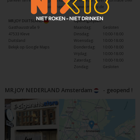
parkeer terrein waar u gratis kunt parkeren. Voor meer informatie over
het assortiment kijk op
www.mr-joy.de
MR.JOY DUITSLAND
Openingstijden:
Gasthausstraße 9
Maandag:
Gesloten
47533 Kleve
Dinsdag:
10:00-18:00
Duitsland
Woensdag:
10:00-18:00
Bekijk op Google Maps
Donderdag:
10:00-18:00
Vrijdag:
10:00-18:00
Zaterdag:
10:00-18:00
Zondag:
Gesloten
MR.JOY NEDERLAND Amsterdam
- geopend !