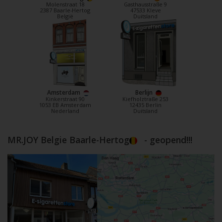
Molenstraat 18
Gasthausstraße 9
2387 Baarle-Hertog
47533 Kleve
België
Duitsland
Amsterdam
Berlijn
Kinkerstraat 90
Kiefholztraße 253
1053 EB Amsterdam
12435 Berlin
Nederland
Duitsland
MR.JOY Belgie Baarle-Hertog
- geopend!!!