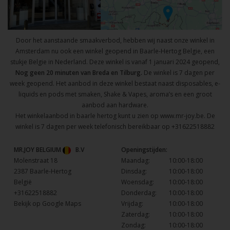
Door het aanstaande smaakverbod, hebben wij naast onze winkel in
Amsterdam nu ook een winkel geopend in Baarle-Hertog Belgie, een
stukje Belgie in Nederland. Deze winkel is vanaf 1 januari 2024 geopend,
Nog geen 20 minuten van Breda en Tilburg.
De winkel is 7 dagen per
week geopend. Het aanbod in deze winkel bestaat naast disposables, e-
liquids en pods met smaken, Shake & Vapes, aroma’s en een groot
aanbod aan hardware.
Het winkelaanbod in baarle hertog kunt u zien op
www.mr-joy.be
. De
winkel is 7 dagen per week telefonisch bereikbaar op
+31622518882
MR.JOY BELGIUM
B.V
Openingstijden:
Molenstraat 18
Maandag:
10:00-18:00
2387 Baarle-Hertog
Dinsdag:
10:00-18:00
België
Woensdag:
10:00-18:00
+31622518882
Donderdag:
10:00-18:00
Bekijk op Google Maps
Vrijdag:
10:00-18:00
Zaterdag:
10:00-18:00
Zondag:
10:00-18:00