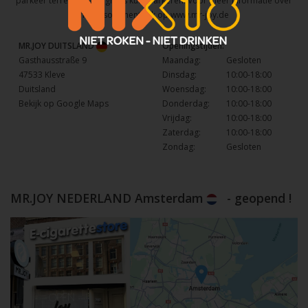
parkeer terrein waar u gratis kunt parkeren. Voor meer informatie over
het assortiment kijk op
www.mr-joy.de
MR.JOY DUITSLAND
Openingstijden:
Gasthausstraße 9
Maandag:
Gesloten
47533 Kleve
Dinsdag:
10:00-18:00
Duitsland
Woensdag:
10:00-18:00
Bekijk op Google Maps
Donderdag:
10:00-18:00
Vrijdag:
10:00-18:00
Zaterdag:
10:00-18:00
Zondag:
Gesloten
MR.JOY NEDERLAND Amsterdam
- geopend !