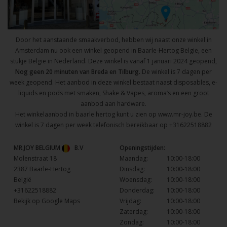
Door het aanstaande smaakverbod, hebben wij naast onze winkel in
Amsterdam nu ook een winkel geopend in Baarle-Hertog Belgie, een
stukje Belgie in Nederland. Deze winkel is vanaf 1 januari 2024 geopend,
Nog geen 20 minuten van Breda en Tilburg.
De winkel is 7 dagen per
week geopend. Het aanbod in deze winkel bestaat naast disposables, e-
liquids en pods met smaken, Shake & Vapes, aroma’s en een groot
aanbod aan hardware.
Het winkelaanbod in baarle hertog kunt u zien op
www.mr-joy.be
. De
winkel is 7 dagen per week telefonisch bereikbaar op
+31622518882
MR.JOY BELGIUM
B.V
Openingstijden:
Molenstraat 18
Maandag:
10:00-18:00
2387 Baarle-Hertog
Dinsdag:
10:00-18:00
België
Woensdag:
10:00-18:00
+31622518882
Donderdag:
10:00-18:00
Bekijk op Google Maps
Vrijdag:
10:00-18:00
Zaterdag:
10:00-18:00
Zondag:
10:00-18:00