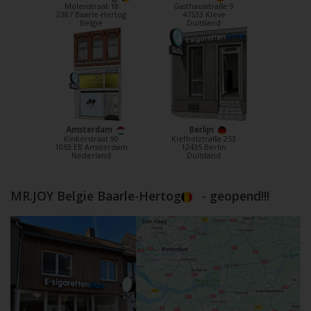
Molenstraat 18
Gasthausstraße 9
2387 Baarle-Hertog
47533 Kleve
België
Duitsland
Amsterdam
Berlijn
Kinkerstraat 90
Kiefholztraße 253
1053 EB Amsterdam
12435 Berlin
Nederland
Duitsland
MR.JOY Belgie Baarle-Hertog
- geopend!!!