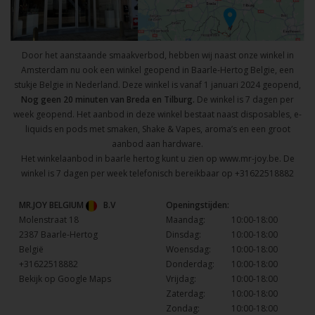
Door het aanstaande smaakverbod, hebben wij naast onze winkel in
Amsterdam nu ook een winkel geopend in Baarle-Hertog Belgie, een
stukje Belgie in Nederland. Deze winkel is vanaf 1 januari 2024 geopend,
Nog geen 20 minuten van Breda en Tilburg.
De winkel is 7 dagen per
week geopend. Het aanbod in deze winkel bestaat naast disposables, e-
liquids en pods met smaken, Shake & Vapes, aroma’s en een groot
aanbod aan hardware.
Het winkelaanbod in baarle hertog kunt u zien op
www.mr-joy.be
. De
winkel is 7 dagen per week telefonisch bereikbaar op
+31622518882
MR.JOY BELGIUM
B.V
Openingstijden:
Molenstraat 18
Maandag:
10:00-18:00
2387 Baarle-Hertog
Dinsdag:
10:00-18:00
België
Woensdag:
10:00-18:00
+31622518882
Donderdag:
10:00-18:00
Bekijk op Google Maps
Vrijdag:
10:00-18:00
Zaterdag:
10:00-18:00
Zondag:
10:00-18:00