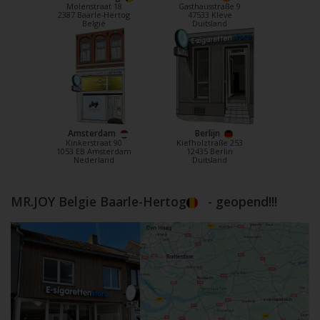
Molenstraat 18
Gasthausstraße 9
2387 Baarle-Hertog
47533 Kleve
België
Duitsland
Amsterdam
Berlijn
Kinkerstraat 90
Kiefholztraße 253
1053 EB Amsterdam
12435 Berlin
Nederland
Duitsland
MR.JOY Belgie Baarle-Hertog
- geopend!!!