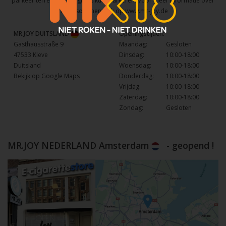
parkeer terrein waar u gratis kunt parkeren. Voor meer informatie over
het assortiment kijk op
www.mr-joy.de
MR.JOY DUITSLAND
Openingstijden:
Gasthausstraße 9
Maandag:
Gesloten
47533 Kleve
Dinsdag:
10:00-18:00
Duitsland
Woensdag:
10:00-18:00
Bekijk op Google Maps
Donderdag:
10:00-18:00
Vrijdag:
10:00-18:00
Zaterdag:
10:00-18:00
Zondag:
Gesloten
MR.JOY NEDERLAND Amsterdam
- geopend !