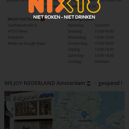
parkeer terrein waar u gratis kunt parkeren. Voor meer informatie over
het assortiment kijk op
www.mr-joy.de
MR.JOY DUITSLAND
Openingstijden:
Gasthausstraße 9
Maandag:
Gesloten
47533 Kleve
Dinsdag:
10:00-18:00
Duitsland
Woensdag:
10:00-18:00
Bekijk op Google Maps
Donderdag:
10:00-18:00
Vrijdag:
10:00-18:00
Zaterdag:
10:00-18:00
Zondag:
Gesloten
MR.JOY NEDERLAND Amsterdam
- geopend !