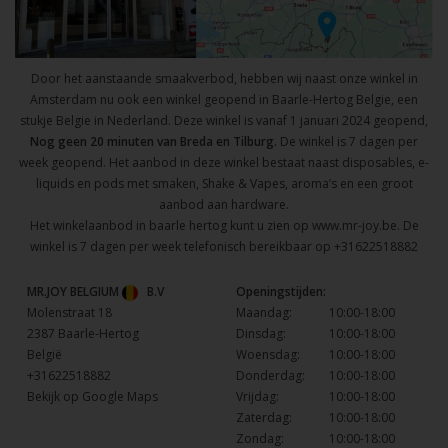
Door het aanstaande smaakverbod, hebben wij naast onze winkel in
Amsterdam nu ook een winkel geopend in Baarle-Hertog Belgie, een
stukje Belgie in Nederland. Deze winkel is vanaf 1 januari 2024 geopend,
Nog geen 20 minuten van Breda en Tilburg.
De winkel is 7 dagen per
week geopend. Het aanbod in deze winkel bestaat naast disposables, e-
liquids en pods met smaken, Shake & Vapes, aroma’s en een groot
aanbod aan hardware.
Het winkelaanbod in baarle hertog kunt u zien op
www.mr-joy.be
. De
winkel is 7 dagen per week telefonisch bereikbaar op
+31622518882
MR.JOY BELGIUM
B.V
Openingstijden:
Molenstraat 18
Maandag:
10:00-18:00
2387 Baarle-Hertog
Dinsdag:
10:00-18:00
België
Woensdag:
10:00-18:00
+31622518882
Donderdag:
10:00-18:00
Bekijk op Google Maps
Vrijdag:
10:00-18:00
Zaterdag:
10:00-18:00
Zondag:
10:00-18:00