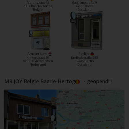
Molenstraat 18
Gasthausstraße 9
2387 Baarle-Hertog
47533 Kleve
België
Duitsland
Amsterdam
Berlijn
Kinkerstraat 90
Kiefholztraße 253
1053 EB Amsterdam
12435 Berlin
Nederland
Duitsland
MR.JOY Belgie Baarle-Hertog
- geopend!!!