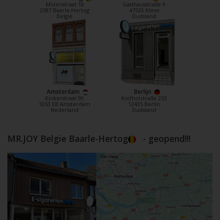
Molenstraat 18
Gasthausstraße 9
2387 Baarle-Hertog
47533 Kleve
België
Duitsland
Amsterdam
Berlijn
Kinkerstraat 90
Kiefholztraße 253
1053 EB Amsterdam
12435 Berlin
Nederland
Duitsland
MR.JOY Belgie Baarle-Hertog
- geopend!!!