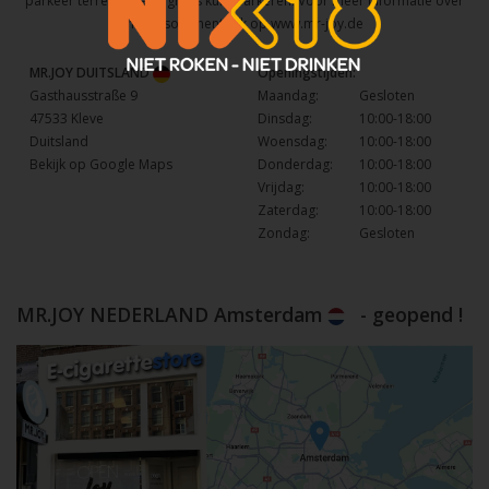
parkeer terrein waar u gratis kunt parkeren. Voor meer informatie over
het assortiment kijk op
www.mr-joy.de
MR.JOY DUITSLAND
Openingstijden:
Gasthausstraße 9
Maandag:
Gesloten
47533 Kleve
Dinsdag:
10:00-18:00
Duitsland
Woensdag:
10:00-18:00
Bekijk op Google Maps
Donderdag:
10:00-18:00
Vrijdag:
10:00-18:00
Zaterdag:
10:00-18:00
Zondag:
Gesloten
MR.JOY NEDERLAND Amsterdam
- geopend !