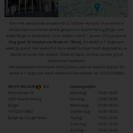
Door het aanstaande smaakverbod, hebben wij naast onze winkel in
Amsterdam nu ook een winkel geopend in Baarle-Hertog Belgie, een
stukje Belgie in Nederland. Deze winkel is vanaf 1 januari 2024 geopend,
Nog geen 20 minuten van Breda en Tilburg.
De winkel is 7 dagen per
week geopend. Het aanbod in deze winkel bestaat naast disposables, e-
liquids en pods met smaken, Shake & Vapes, aroma’s en een groot
aanbod aan hardware.
Het winkelaanbod in baarle hertog kunt u zien op
www.mr-joy.be
. De
winkel is 7 dagen per week telefonisch bereikbaar op
+31622518882
MR.JOY BELGIUM
B.V
Openingstijden:
Molenstraat 18
Maandag:
10:00-18:00
2387 Baarle-Hertog
Dinsdag:
10:00-18:00
België
Woensdag:
10:00-18:00
+31622518882
Donderdag:
10:00-18:00
Bekijk op Google Maps
Vrijdag:
10:00-18:00
Zaterdag:
10:00-18:00
Zondag:
10:00-18:00