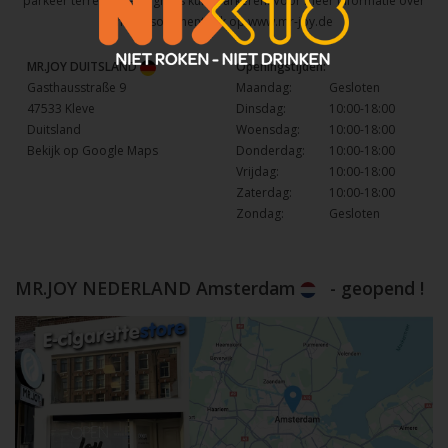
parkeer terrein waar u gratis kunt parkeren. Voor meer informatie over
het assortiment kijk op
www.mr-joy.de
MR.JOY DUITSLAND
Openingstijden:
Gasthausstraße 9
Maandag:
Gesloten
47533 Kleve
Dinsdag:
10:00-18:00
Duitsland
Woensdag:
10:00-18:00
Bekijk op Google Maps
Donderdag:
10:00-18:00
Vrijdag:
10:00-18:00
Zaterdag:
10:00-18:00
Zondag:
Gesloten
MR.JOY NEDERLAND Amsterdam
- geopend !