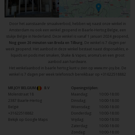
Door het aanstaande smaakverbod, hebben wij naast onze winkel in
Amsterdam nu ook een winkel geopend in Baarle-Hertog Belgie, een
stukje Belgie in Nederland. Deze winkel is vanaf 1 januari 2024 geopend,
Nog geen 20 minuten van Breda en Tilburg.
De winkel is 7 dagen per
week geopend. Het aanbod in deze winkel bestaat naast disposables, e-
liquids en pods met smaken, Shake & Vapes, aroma’s en een groot
aanbod aan hardware.
Het winkelaanbod in baarle hertog kunt u zien op
www.mr-joy.be
. De
winkel is 7 dagen per week telefonisch bereikbaar op
+31622518882
MR.JOY BELGIUM
B.V
Openingstijden:
Molenstraat 18
Maandag:
10:00-18:00
2387 Baarle-Hertog
Dinsdag:
10:00-18:00
België
Woensdag:
10:00-18:00
+31622518882
Donderdag:
10:00-18:00
Bekijk op Google Maps
Vrijdag:
10:00-18:00
Zaterdag:
10:00-18:00
Zondag:
10:00-18:00