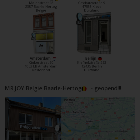
Molenstraat 18
Gasthausstraße 9
2387 Baarle-Hertog
47533 Kleve
België
Duitsland
Amsterdam
Berlijn
Kinkerstraat 90
Kiefholztraße 253
1053 EB Amsterdam
12435 Berlin
Nederland
Duitsland
MR.JOY Belgie Baarle-Hertog
- geopend!!!