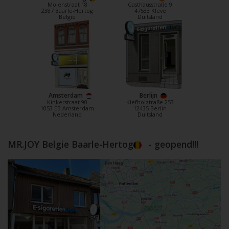
Molenstraat 18
Gasthausstraße 9
2387 Baarle-Hertog
47533 Kleve
België
Duitsland
Amsterdam
Berlijn
Kinkerstraat 90
Kiefholztraße 253
1053 EB Amsterdam
12435 Berlin
Nederland
Duitsland
MR.JOY Belgie Baarle-Hertog
- geopend!!!