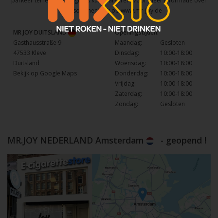
parkeer terrein waar u gratis kunt parkeren. Voor meer informatie over
het assortiment kijk op
www.mr-joy.de
MR.JOY DUITSLAND
Openingstijden:
Gasthausstraße 9
Maandag:
Gesloten
47533 Kleve
Dinsdag:
10:00-18:00
Duitsland
Woensdag:
10:00-18:00
Bekijk op Google Maps
Donderdag:
10:00-18:00
Vrijdag:
10:00-18:00
Zaterdag:
10:00-18:00
Zondag:
Gesloten
MR.JOY NEDERLAND Amsterdam
- geopend !