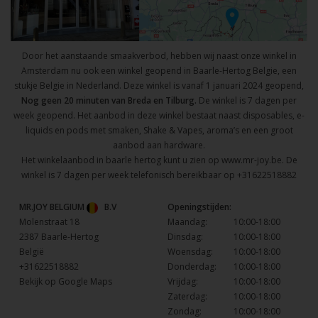
Door het aanstaande smaakverbod, hebben wij naast onze winkel in
Amsterdam nu ook een winkel geopend in Baarle-Hertog Belgie, een
stukje Belgie in Nederland. Deze winkel is vanaf 1 januari 2024 geopend,
Nog geen 20 minuten van Breda en Tilburg.
De winkel is 7 dagen per
week geopend. Het aanbod in deze winkel bestaat naast disposables, e-
liquids en pods met smaken, Shake & Vapes, aroma’s en een groot
aanbod aan hardware.
Het winkelaanbod in baarle hertog kunt u zien op
www.mr-joy.be
. De
winkel is 7 dagen per week telefonisch bereikbaar op
+31622518882
MR.JOY BELGIUM
B.V
Openingstijden:
Molenstraat 18
Maandag:
10:00-18:00
2387 Baarle-Hertog
Dinsdag:
10:00-18:00
België
Woensdag:
10:00-18:00
+31622518882
Donderdag:
10:00-18:00
Bekijk op Google Maps
Vrijdag:
10:00-18:00
Zaterdag:
10:00-18:00
Zondag:
10:00-18:00