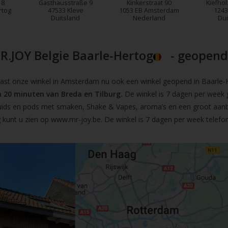
18
Gasthausstraße 9
Kinkerstraat 90
Kiefhol
rtog
47533 Kleve
1053 EB Amsterdam
1243
Duitsland
Nederland
Dui
R.JOY Belgie Baarle-Hertog
- geopend!
t onze winkel in Amsterdam nu ook een winkel geopend in Baarle-He
 20 minuten van Breda en Tilburg.
De winkel is 7 dagen per week 
iquids en pods met smaken, Shake & Vapes, aroma’s en een groot aan
 kunt u zien op
www.mr-joy.be
. De winkel is 7 dagen per week telefo