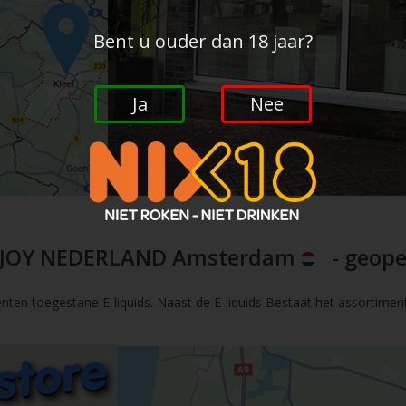
Bent u ouder dan 18 jaar?
Ja
Nee
JOY NEDERLAND Amsterdam
- geope
nten toegestane E-liquids. Naast de E-liquids Bestaat het assortimen