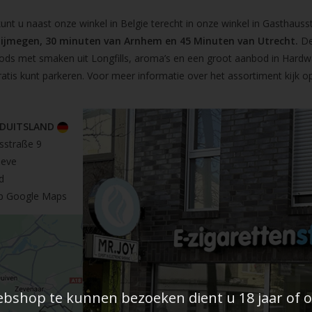
t u naast onze winkel in Belgie terecht in onze winkel in Gasthausst
Nijmegen, 30 minuten van Arnhem en 45 Minuten van Utrecht.
De
pods met smaken uit Longfills, aroma’s en een groot aanbod in Hardw
ratis kunt parkeren. Voor meer informatie over het assortiment kijk 
 DUITSLAND
sstraße 9
leve
d
op Google Maps
shop te kunnen bezoeken dient u 18 jaar of ou