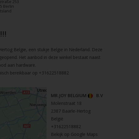
ztraße 253
5 Berlin
tsland
!!
rtog Belgie, een stukje Belgie in Nederland. Deze
geopend. Het aanbod in deze winkel bestaat naast
bod aan hardware.
nisch bereikbaar op
+31622518882
MR.JOY BELGIUM
B.V
Molenstraat 18
2387 Baarle-Hertog
België
+31622518882
Bekijk op Google Maps