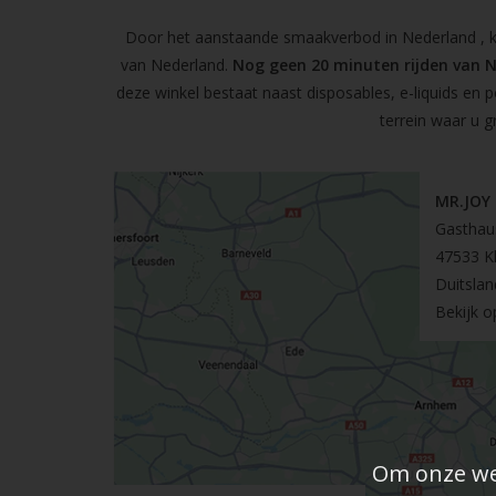
Door het aanstaande smaakverbod in Nederland , kun
van Nederland.
Nog geen 20 minuten rijden van 
deze winkel bestaat naast disposables, e-liquids en 
terrein waar u g
MR.JOY
Gasthau
47533 K
Duitslan
Bekijk 
Om onze web