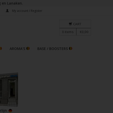
g en Lanaken.
E
My account / Register
CART
0
items
€0,00
AROMA'S
BASE / BOOSTERS
rlijn