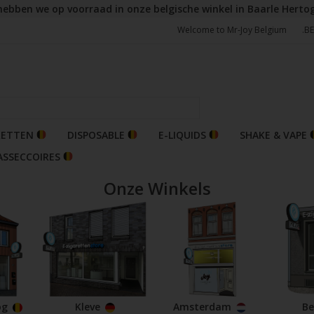
hebben we op voorraad in onze belgische winkel in Baarle Herto
Welcome to Mr-Joy Belgium
.B
RETTEN
DISPOSABLE
E-LIQUIDS
SHAKE & VAPE
ASSECCOIRES
Onze Winkels
og
Kleve
Amsterdam
Be