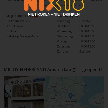
parkeer terrein waar u gratis kunt parkeren. Voor meer informatie over
het assortiment kijk op
www.mr-joy.de
MR.JOY DUITSLAND
Openingstijden:
Gasthausstraße 9
Maandag:
Gesloten
47533 Kleve
Dinsdag:
10:00-18:00
Duitsland
Woensdag:
10:00-18:00
Bekijk op Google Maps
Donderdag:
10:00-18:00
Vrijdag:
10:00-18:00
Zaterdag:
10:00-18:00
Zondag:
Gesloten
MR.JOY NEDERLAND Amsterdam
- geopend !