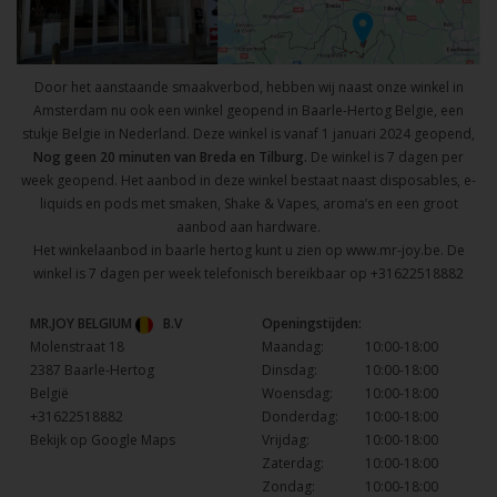
Door het aanstaande smaakverbod, hebben wij naast onze winkel in
Amsterdam nu ook een winkel geopend in Baarle-Hertog Belgie, een
stukje Belgie in Nederland. Deze winkel is vanaf 1 januari 2024 geopend,
Nog geen 20 minuten van Breda en Tilburg.
De winkel is 7 dagen per
week geopend. Het aanbod in deze winkel bestaat naast disposables, e-
liquids en pods met smaken, Shake & Vapes, aroma’s en een groot
aanbod aan hardware.
Het winkelaanbod in baarle hertog kunt u zien op
www.mr-joy.be
. De
winkel is 7 dagen per week telefonisch bereikbaar op
+31622518882
MR.JOY BELGIUM
B.V
Openingstijden:
Molenstraat 18
Maandag:
10:00-18:00
2387 Baarle-Hertog
Dinsdag:
10:00-18:00
België
Woensdag:
10:00-18:00
+31622518882
Donderdag:
10:00-18:00
Bekijk op Google Maps
Vrijdag:
10:00-18:00
Zaterdag:
10:00-18:00
Zondag:
10:00-18:00