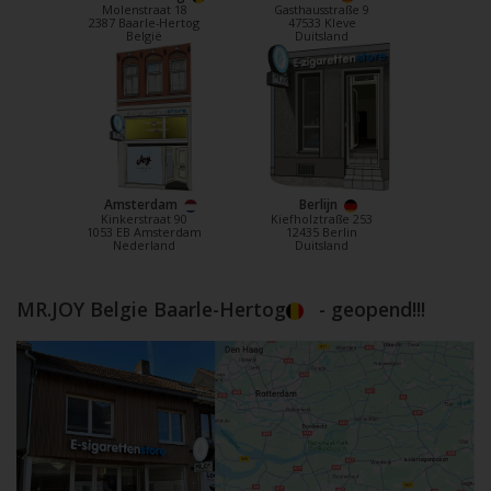
Molenstraat 18
Gasthausstraße 9
2387 Baarle-Hertog
47533 Kleve
België
Duitsland
Amsterdam
Berlijn
Kinkerstraat 90
Kiefholztraße 253
1053 EB Amsterdam
12435 Berlin
Nederland
Duitsland
MR.JOY Belgie Baarle-Hertog
- geopend!!!