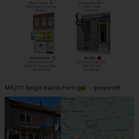
Molenstraat 18
Gasthausstraße 9
2387 Baarle-Hertog
47533 Kleve
België
Duitsland
Amsterdam
Berlijn
Kinkerstraat 90
Kiefholztraße 253
1053 EB Amsterdam
12435 Berlin
Nederland
Duitsland
MR.JOY Belgie Baarle-Hertog
- geopend!!!