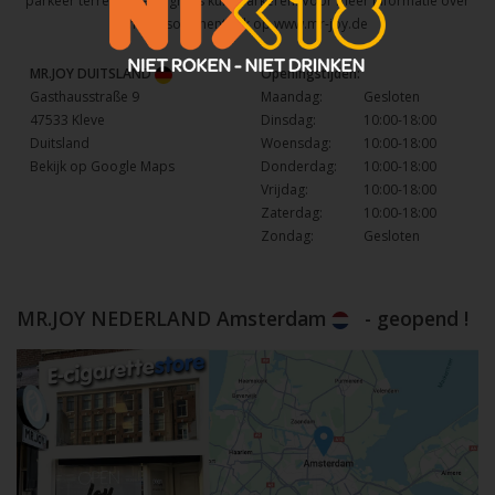
parkeer terrein waar u gratis kunt parkeren. Voor meer informatie over
het assortiment kijk op
www.mr-joy.de
MR.JOY DUITSLAND
Openingstijden:
Gasthausstraße 9
Maandag:
Gesloten
47533 Kleve
Dinsdag:
10:00-18:00
Duitsland
Woensdag:
10:00-18:00
Bekijk op Google Maps
Donderdag:
10:00-18:00
Vrijdag:
10:00-18:00
Zaterdag:
10:00-18:00
Zondag:
Gesloten
MR.JOY NEDERLAND Amsterdam
- geopend !