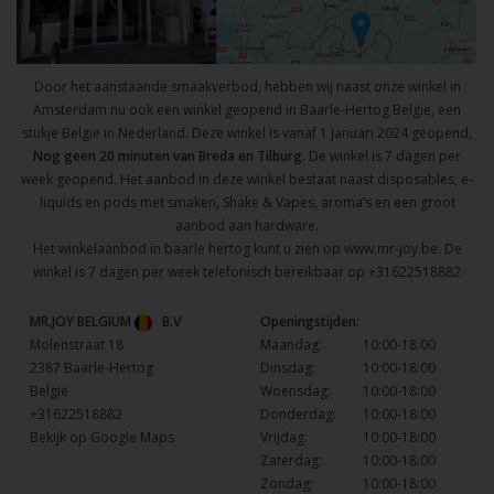
Door het aanstaande smaakverbod, hebben wij naast onze winkel in
Amsterdam nu ook een winkel geopend in Baarle-Hertog Belgie, een
stukje Belgie in Nederland. Deze winkel is vanaf 1 januari 2024 geopend,
Nog geen 20 minuten van Breda en Tilburg.
De winkel is 7 dagen per
week geopend. Het aanbod in deze winkel bestaat naast disposables, e-
liquids en pods met smaken, Shake & Vapes, aroma’s en een groot
aanbod aan hardware.
Het winkelaanbod in baarle hertog kunt u zien op
www.mr-joy.be
. De
winkel is 7 dagen per week telefonisch bereikbaar op
+31622518882
MR.JOY BELGIUM
B.V
Openingstijden:
Molenstraat 18
Maandag:
10:00-18:00
2387 Baarle-Hertog
Dinsdag:
10:00-18:00
België
Woensdag:
10:00-18:00
+31622518882
Donderdag:
10:00-18:00
Bekijk op Google Maps
Vrijdag:
10:00-18:00
Zaterdag:
10:00-18:00
Zondag:
10:00-18:00