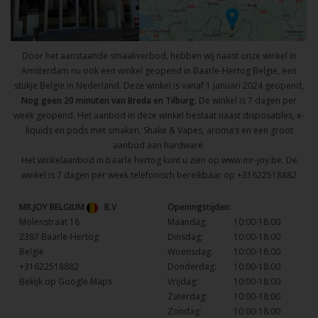
Door het aanstaande smaakverbod, hebben wij naast onze winkel in
Amsterdam nu ook een winkel geopend in Baarle-Hertog Belgie, een
stukje Belgie in Nederland. Deze winkel is vanaf 1 januari 2024 geopend,
Nog geen 20 minuten van Breda en Tilburg.
De winkel is 7 dagen per
week geopend. Het aanbod in deze winkel bestaat naast disposables, e-
liquids en pods met smaken, Shake & Vapes, aroma’s en een groot
aanbod aan hardware.
Het winkelaanbod in baarle hertog kunt u zien op
www.mr-joy.be
. De
winkel is 7 dagen per week telefonisch bereikbaar op
+31622518882
MR.JOY BELGIUM
B.V
Openingstijden:
Molenstraat 18
Maandag:
10:00-18:00
2387 Baarle-Hertog
Dinsdag:
10:00-18:00
België
Woensdag:
10:00-18:00
+31622518882
Donderdag:
10:00-18:00
Bekijk op Google Maps
Vrijdag:
10:00-18:00
Zaterdag:
10:00-18:00
Zondag:
10:00-18:00