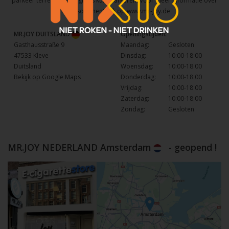
parkeer terrein waar u gratis kunt parkeren. Voor meer informatie over
het assortiment kijk op
www.mr-joy.de
MR.JOY DUITSLAND
Openingstijden:
Gasthausstraße 9
Maandag:
Gesloten
47533 Kleve
Dinsdag:
10:00-18:00
Duitsland
Woensdag:
10:00-18:00
Bekijk op Google Maps
Donderdag:
10:00-18:00
Vrijdag:
10:00-18:00
Zaterdag:
10:00-18:00
Zondag:
Gesloten
MR.JOY NEDERLAND Amsterdam
- geopend !