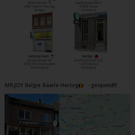
Molenstraat 18
Gasthausstraße 9
2387 Baarle-Hertog
47533 Kleve
België
Duitsland
Amsterdam
Berlijn
Kinkerstraat 90
Kiefholztraße 253
1053 EB Amsterdam
12435 Berlin
Nederland
Duitsland
MR.JOY Belgie Baarle-Hertog
- geopend!!!