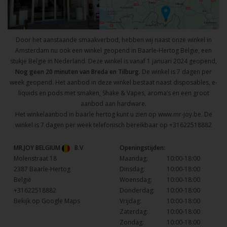
Door het aanstaande smaakverbod, hebben wij naast onze winkel in
Amsterdam nu ook een winkel geopend in Baarle-Hertog Belgie, een
stukje Belgie in Nederland. Deze winkel is vanaf 1 januari 2024 geopend,
Nog geen 20 minuten van Breda en Tilburg.
De winkel is 7 dagen per
week geopend. Het aanbod in deze winkel bestaat naast disposables, e-
liquids en pods met smaken, Shake & Vapes, aroma’s en een groot
aanbod aan hardware.
Het winkelaanbod in baarle hertog kunt u zien op
www.mr-joy.be
. De
winkel is 7 dagen per week telefonisch bereikbaar op
+31622518882
MR.JOY BELGIUM
B.V
Openingstijden:
Molenstraat 18
Maandag:
10:00-18:00
2387 Baarle-Hertog
Dinsdag:
10:00-18:00
België
Woensdag:
10:00-18:00
+31622518882
Donderdag:
10:00-18:00
Bekijk op Google Maps
Vrijdag:
10:00-18:00
Zaterdag:
10:00-18:00
Zondag:
10:00-18:00