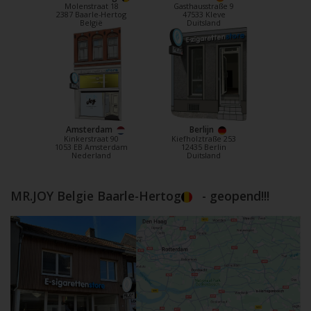
Molenstraat 18
Gasthausstraße 9
2387 Baarle-Hertog
47533 Kleve
België
Duitsland
Amsterdam
Berlijn
Kinkerstraat 90
Kiefholztraße 253
1053 EB Amsterdam
12435 Berlin
Nederland
Duitsland
MR.JOY Belgie Baarle-Hertog
- geopend!!!