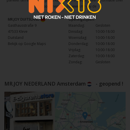
parkeer terrein waar u gratis kunt parkeren. Voor meer informatie over
het assortiment kijk op
www.mr-joy.de
MR.JOY DUITSLAND
Openingstijden:
Gasthausstraße 9
Maandag:
Gesloten
47533 Kleve
Dinsdag:
10:00-18:00
Duitsland
Woensdag:
10:00-18:00
Bekijk op Google Maps
Donderdag:
10:00-18:00
Vrijdag:
10:00-18:00
Zaterdag:
10:00-18:00
Zondag:
Gesloten
MR.JOY NEDERLAND Amsterdam
- geopend !