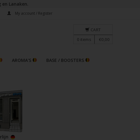
g en Lanaken.
E
My account / Register
CART
0
items
€0,00
AROMA'S
BASE / BOOSTERS
rlijn