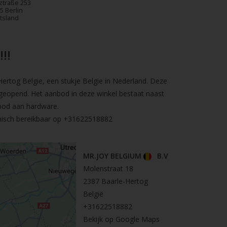
ztraße 253
5 Berlin
tsland
!!
rtog Belgie, een stukje Belgie in Nederland. Deze
geopend. Het aanbod in deze winkel bestaat naast
bod aan hardware.
nisch bereikbaar op
+31622518882
MR.JOY BELGIUM
B.V
Molenstraat 18
2387 Baarle-Hertog
België
+31622518882
Bekijk op Google Maps