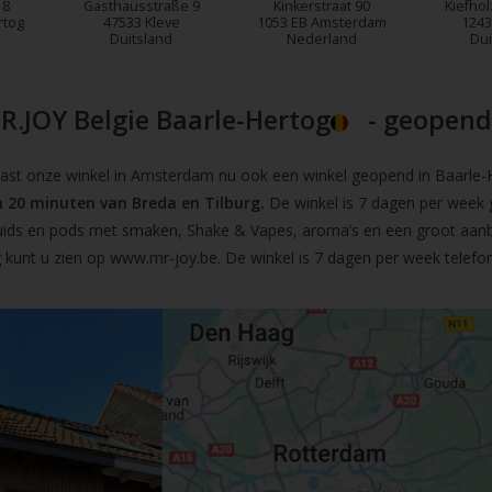
18
Gasthausstraße 9
Kinkerstraat 90
Kiefhol
rtog
47533 Kleve
1053 EB Amsterdam
1243
Duitsland
Nederland
Dui
R.JOY Belgie Baarle-Hertog
- geopend!
t onze winkel in Amsterdam nu ook een winkel geopend in Baarle-He
 20 minuten van Breda en Tilburg.
De winkel is 7 dagen per week 
iquids en pods met smaken, Shake & Vapes, aroma’s en een groot aan
 kunt u zien op
www.mr-joy.be
. De winkel is 7 dagen per week telefo