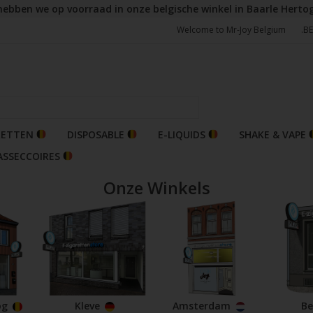
hebben we op voorraad in onze belgische winkel in Baarle Herto
Welcome to Mr-Joy Belgium
.B
RETTEN
DISPOSABLE
E-LIQUIDS
SHAKE & VAPE
ASSECCOIRES
Onze Winkels
og
Kleve
Amsterdam
Be