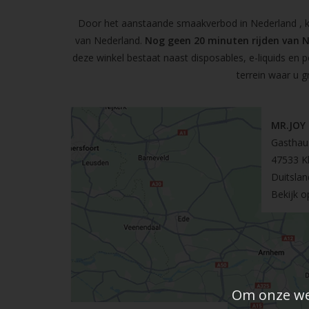
Door het aanstaande smaakverbod in Nederland , kun
van Nederland.
Nog geen 20 minuten rijden van 
deze winkel bestaat naast disposables, e-liquids en 
terrein waar u g
MR.JOY
Gasthau
47533 K
Duitslan
Bekijk 
Om onze web