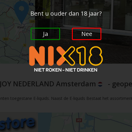
Bent u ouder dan 18 jaar?
Ja
Nee
JOY NEDERLAND Amsterdam
- geope
nten toegestane E-liquids. Naast de E-liquids Bestaat het assortimen