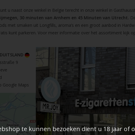
t u naast onze winkel in Belgie terecht in onze winkel in Gasthausst
Nijmegen, 30 minuten van Arnhem en 45 Minuten van Utrecht.
De
pods met smaken uit Longfills, aroma’s en een groot aanbod in Hardw
ratis kunt parkeren. Voor meer informatie over het assortiment kijk 
 DUITSLAND
sstraße 9
leve
d
op Google Maps
shop te kunnen bezoeken dient u 18 jaar of ou