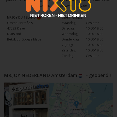
parkeer terrein waar u gratis kunt parkeren. Voor meer informatie over
het assortiment kijk op
www.mr-joy.de
MR.JOY DUITSLAND
Openingstijden:
Gasthausstraße 9
Maandag:
Gesloten
47533 Kleve
Dinsdag:
10:00-18:00
Duitsland
Woensdag:
10:00-18:00
Bekijk op Google Maps
Donderdag:
10:00-18:00
Vrijdag:
10:00-18:00
Zaterdag:
10:00-18:00
Zondag:
Gesloten
MR.JOY NEDERLAND Amsterdam
- geopend !