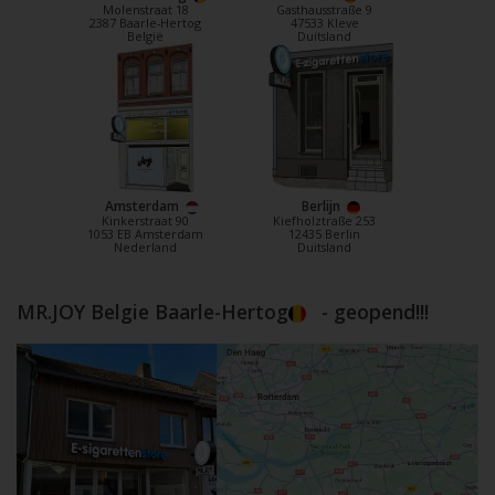
Molenstraat 18
Gasthausstraße 9
2387 Baarle-Hertog
47533 Kleve
België
Duitsland
Amsterdam
Berlijn
Kinkerstraat 90
Kiefholztraße 253
1053 EB Amsterdam
12435 Berlin
Nederland
Duitsland
MR.JOY Belgie Baarle-Hertog
- geopend!!!