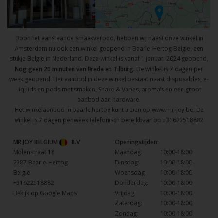
Door het aanstaande smaakverbod, hebben wij naast onze winkel in
Amsterdam nu ook een winkel geopend in Baarle-Hertog Belgie, een
stukje Belgie in Nederland. Deze winkel is vanaf 1 januari 2024 geopend,
Nog geen 20 minuten van Breda en Tilburg.
De winkel is 7 dagen per
week geopend. Het aanbod in deze winkel bestaat naast disposables, e-
liquids en pods met smaken, Shake & Vapes, aroma’s en een groot
aanbod aan hardware.
Het winkelaanbod in baarle hertog kunt u zien op
www.mr-joy.be
. De
winkel is 7 dagen per week telefonisch bereikbaar op
+31622518882
MR.JOY BELGIUM
B.V
Openingstijden:
Molenstraat 18
Maandag:
10:00-18:00
2387 Baarle-Hertog
Dinsdag:
10:00-18:00
België
Woensdag:
10:00-18:00
+31622518882
Donderdag:
10:00-18:00
Bekijk op Google Maps
Vrijdag:
10:00-18:00
Zaterdag:
10:00-18:00
Zondag:
10:00-18:00