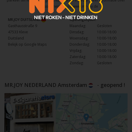
parkeer terrein waar u gratis kunt parkeren. Voor meer informatie over
het assortiment kijk op
www.mr-joy.de
MR.JOY DUITSLAND
Openingstijden:
Gasthausstraße 9
Maandag:
Gesloten
47533 Kleve
Dinsdag:
10:00-18:00
Duitsland
Woensdag:
10:00-18:00
Bekijk op Google Maps
Donderdag:
10:00-18:00
Vrijdag:
10:00-18:00
Zaterdag:
10:00-18:00
Zondag:
Gesloten
MR.JOY NEDERLAND Amsterdam
- geopend !