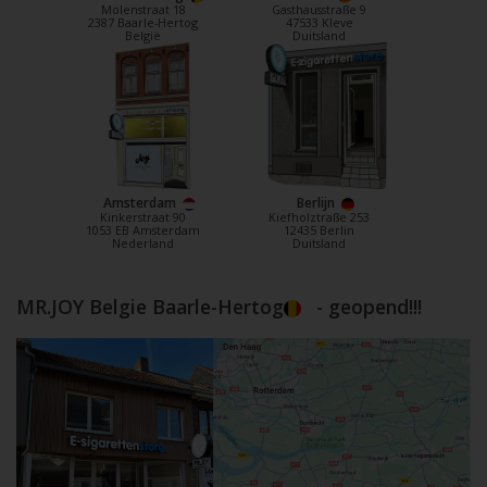
Molenstraat 18
Gasthausstraße 9
2387 Baarle-Hertog
47533 Kleve
België
Duitsland
Amsterdam
Berlijn
Kinkerstraat 90
Kiefholztraße 253
1053 EB Amsterdam
12435 Berlin
Nederland
Duitsland
MR.JOY Belgie Baarle-Hertog
- geopend!!!