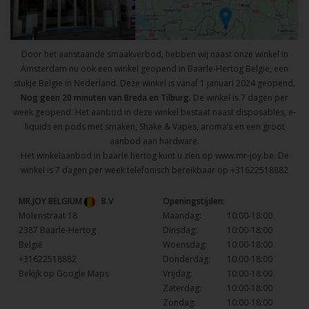
Door het aanstaande smaakverbod, hebben wij naast onze winkel in
Amsterdam nu ook een winkel geopend in Baarle-Hertog Belgie, een
stukje Belgie in Nederland. Deze winkel is vanaf 1 januari 2024 geopend,
Nog geen 20 minuten van Breda en Tilburg.
De winkel is 7 dagen per
week geopend. Het aanbod in deze winkel bestaat naast disposables, e-
liquids en pods met smaken, Shake & Vapes, aroma’s en een groot
aanbod aan hardware.
Het winkelaanbod in baarle hertog kunt u zien op
www.mr-joy.be
. De
winkel is 7 dagen per week telefonisch bereikbaar op
+31622518882
MR.JOY BELGIUM
B.V
Openingstijden:
Molenstraat 18
Maandag:
10:00-18:00
2387 Baarle-Hertog
Dinsdag:
10:00-18:00
België
Woensdag:
10:00-18:00
+31622518882
Donderdag:
10:00-18:00
Bekijk op Google Maps
Vrijdag:
10:00-18:00
Zaterdag:
10:00-18:00
Zondag:
10:00-18:00