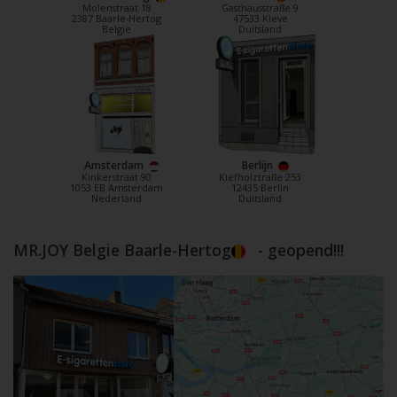
Molenstraat 18
Gasthausstraße 9
2387 Baarle-Hertog
47533 Kleve
België
Duitsland
Amsterdam
Berlijn
Kinkerstraat 90
Kiefholztraße 253
1053 EB Amsterdam
12435 Berlin
Nederland
Duitsland
MR.JOY Belgie Baarle-Hertog
- geopend!!!