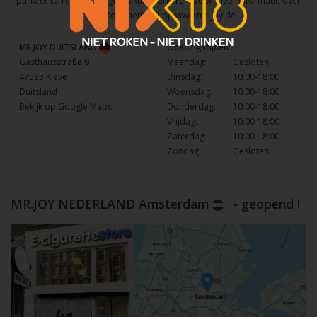
parkeer terrein waar u gratis kunt parkeren. Voor meer informatie over
het assortiment kijk op
www.mr-joy.de
MR.JOY DUITSLAND
Openingstijden:
Gasthausstraße 9
Maandag:
Gesloten
47533 Kleve
Dinsdag:
10:00-18:00
Duitsland
Woensdag:
10:00-18:00
Bekijk op Google Maps
Donderdag:
10:00-18:00
Vrijdag:
10:00-18:00
Zaterdag:
10:00-18:00
Zondag:
Gesloten
MR.JOY NEDERLAND Amsterdam
- geopend !