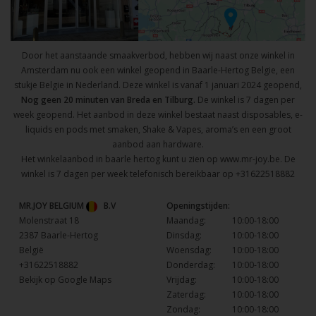
Door het aanstaande smaakverbod, hebben wij naast onze winkel in
Amsterdam nu ook een winkel geopend in Baarle-Hertog Belgie, een
stukje Belgie in Nederland. Deze winkel is vanaf 1 januari 2024 geopend,
Nog geen 20 minuten van Breda en Tilburg.
De winkel is 7 dagen per
week geopend. Het aanbod in deze winkel bestaat naast disposables, e-
liquids en pods met smaken, Shake & Vapes, aroma’s en een groot
aanbod aan hardware.
Het winkelaanbod in baarle hertog kunt u zien op
www.mr-joy.be
. De
winkel is 7 dagen per week telefonisch bereikbaar op
+31622518882
MR.JOY BELGIUM
B.V
Openingstijden:
Molenstraat 18
Maandag:
10:00-18:00
2387 Baarle-Hertog
Dinsdag:
10:00-18:00
België
Woensdag:
10:00-18:00
+31622518882
Donderdag:
10:00-18:00
Bekijk op Google Maps
Vrijdag:
10:00-18:00
Zaterdag:
10:00-18:00
Zondag:
10:00-18:00