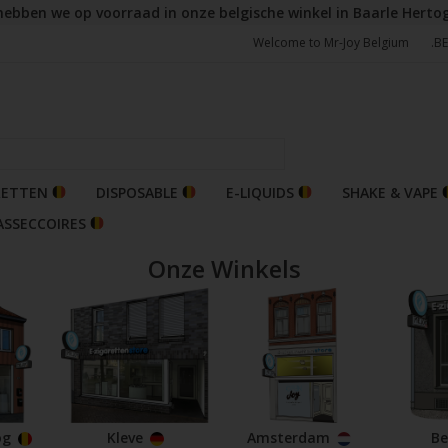
hebben we op voorraad in onze belgische winkel in Baarle Herto
Welcome to Mr-Joy Belgium
.B
RETTEN
DISPOSABLE
E-LIQUIDS
SHAKE & VAPE
ASSECCOIRES
Onze Winkels
og
Kleve
Amsterdam
Be