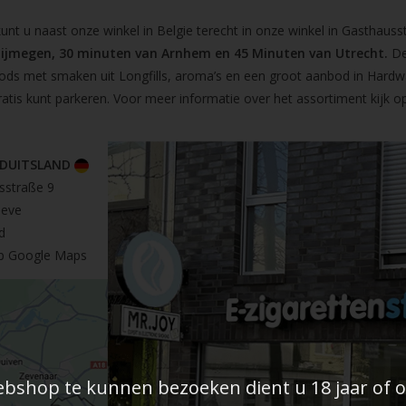
t u naast onze winkel in Belgie terecht in onze winkel in Gasthausst
Nijmegen, 30 minuten van Arnhem en 45 Minuten van Utrecht.
De
pods met smaken uit Longfills, aroma’s en een groot aanbod in Hardw
ratis kunt parkeren. Voor meer informatie over het assortiment kijk 
 DUITSLAND
sstraße 9
leve
d
op Google Maps
shop te kunnen bezoeken dient u 18 jaar of ou