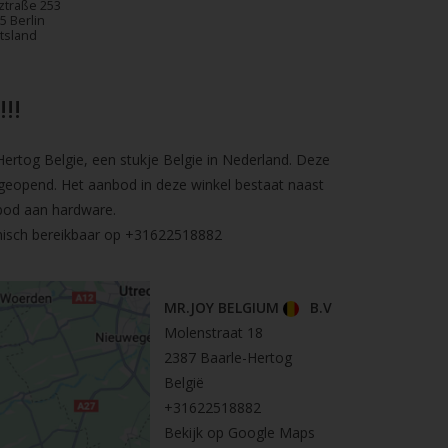
ztraße 253
5 Berlin
tsland
!!
rtog Belgie, een stukje Belgie in Nederland. Deze
geopend. Het aanbod in deze winkel bestaat naast
bod aan hardware.
nisch bereikbaar op
+31622518882
MR.JOY BELGIUM
B.V
Molenstraat 18
2387 Baarle-Hertog
België
+31622518882
Bekijk op Google Maps