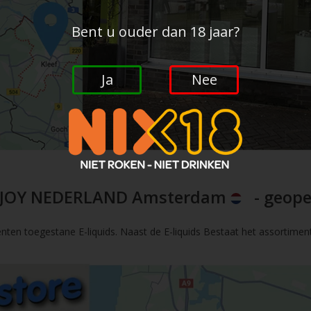
Bent u ouder dan 18 jaar?
Ja
Nee
JOY NEDERLAND Amsterdam
- geope
nten toegestane E-liquids. Naast de E-liquids Bestaat het assortimen