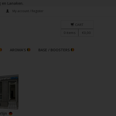
g en Lanaken.
E
My account / Register
CART
0
items
€0,00
AROMA'S
BASE / BOOSTERS
rlijn