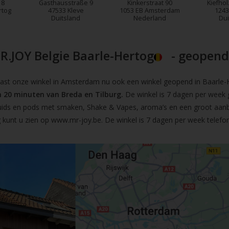
18
Gasthausstraße 9
Kinkerstraat 90
Kiefhol
rtog
47533 Kleve
1053 EB Amsterdam
1243
Duitsland
Nederland
Dui
R.JOY Belgie Baarle-Hertog
- geopend!
t onze winkel in Amsterdam nu ook een winkel geopend in Baarle-He
 20 minuten van Breda en Tilburg.
De winkel is 7 dagen per week 
iquids en pods met smaken, Shake & Vapes, aroma’s en een groot aan
 kunt u zien op
www.mr-joy.be
. De winkel is 7 dagen per week telefo