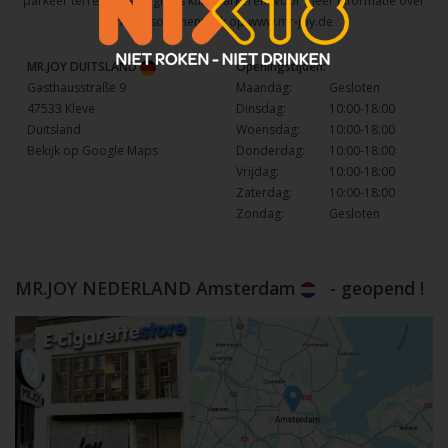
parkeer terrein waar u gratis kunt parkeren. Voor meer informatie over
het assortiment kijk op
www.mr-joy.de
MR.JOY DUITSLAND
Openingstijden:
Gasthausstraße 9
Maandag:
Gesloten
47533 Kleve
Dinsdag:
10:00-18:00
Duitsland
Woensdag:
10:00-18:00
Bekijk op Google Maps
Donderdag:
10:00-18:00
Vrijdag:
10:00-18:00
Zaterdag:
10:00-18:00
Zondag:
Gesloten
MR.JOY NEDERLAND Amsterdam
- geopend !