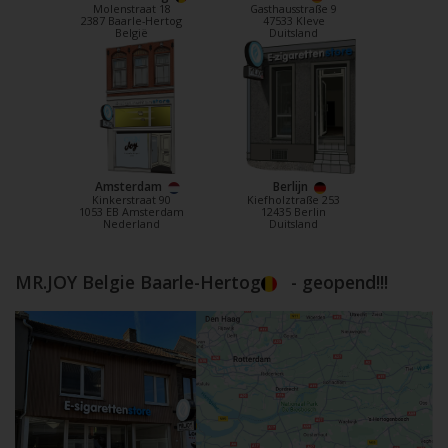
Molenstraat 18
Gasthausstraße 9
2387 Baarle-Hertog
47533 Kleve
België
Duitsland
Amsterdam
Berlijn
Kinkerstraat 90
Kiefholztraße 253
1053 EB Amsterdam
12435 Berlin
Nederland
Duitsland
MR.JOY Belgie Baarle-Hertog
- geopend!!!