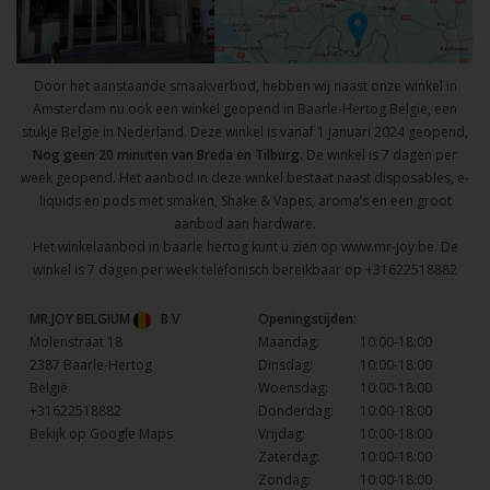
Door het aanstaande smaakverbod, hebben wij naast onze winkel in
Amsterdam nu ook een winkel geopend in Baarle-Hertog Belgie, een
stukje Belgie in Nederland. Deze winkel is vanaf 1 januari 2024 geopend,
Nog geen 20 minuten van Breda en Tilburg.
De winkel is 7 dagen per
week geopend. Het aanbod in deze winkel bestaat naast disposables, e-
liquids en pods met smaken, Shake & Vapes, aroma’s en een groot
aanbod aan hardware.
Het winkelaanbod in baarle hertog kunt u zien op
www.mr-joy.be
. De
winkel is 7 dagen per week telefonisch bereikbaar op
+31622518882
MR.JOY BELGIUM
B.V
Openingstijden:
Molenstraat 18
Maandag:
10:00-18:00
2387 Baarle-Hertog
Dinsdag:
10:00-18:00
België
Woensdag:
10:00-18:00
+31622518882
Donderdag:
10:00-18:00
Bekijk op Google Maps
Vrijdag:
10:00-18:00
Zaterdag:
10:00-18:00
Zondag:
10:00-18:00